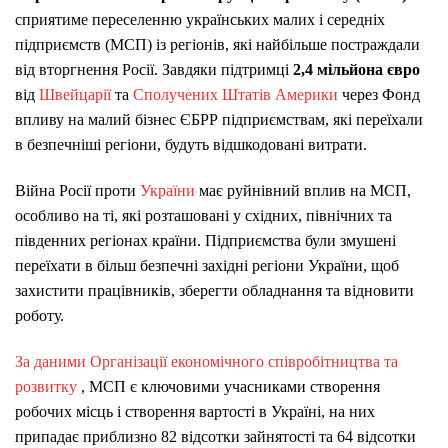
сприятиме переселенню українських малих і середніх
підприємств (МСП) із регіонів, які найбільше постраждали
від вторгнення Росії. Завдяки підтримці
2,4 мільйона євро
від
Швейцарії
та
Сполучених Штатів Америки
через Фонд
впливу на малий бізнес ЄБРР підприємствам, які переїхали
в безпечніші регіони, будуть відшкодовані витрати.
Війна Росії проти
України
має руйнівний вплив на МСП,
особливо на ті, які розташовані у східних, північних та
південних регіонах країни. Підприємства були змушені
переїхати в більш безпечні західні регіони України, щоб
захистити працівників, зберегти обладнання та відновити
роботу.
За даними Організації економічного співробітництва та
розвитку
, МСП є ключовими учасниками створення
робочих місць і створення вартості в Україні, на них
припадає приблизно 82 відсотки зайнятості та 64 відсотки