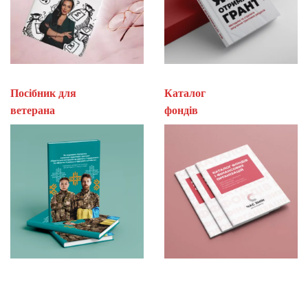
Посібник для
Каталог
ветерана
фон