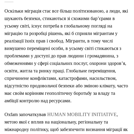
Оскільки міграція стає все більш політизованою, а люди, які
шукають безпеки, стикаються зі схожими бар’єрами в
усьому світі, існує потреба в глобальному погляді на
міграцію та розробці рішень, які б сприяли мігрантам у
реалізації їхніх прав і свобод. Мігранти, в тому числі
вимушено переміщені особи, в усьому світі стикаються з
проблемами у доступі до прав людини і громадянина, з
обмеженнями у сфері соціальних послуг, охорони здоров’я,
освіти, житла та ринку праці. Глобальне переміщення,
спричинене конфліктами, катастрофами, насильством,
відсутністю продовольчої безпеки або зміною клімату, часто
має своїм корінням геополітичну боротьбу за владу та
амбіції контролю над ресурсами.
Oxfam започаткував
HUMAN MOBILITY INITIATIVE
,
метою якої є вплив на національну, регіональну та
міжнародну політику, щоб забезпечити визнання міграції як