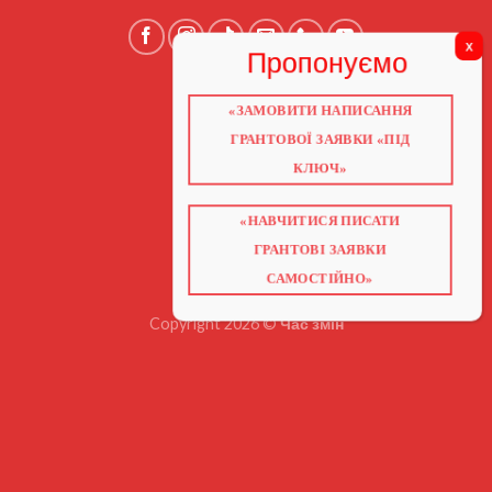
«ЗАМОВИТИ НАПИСАННЯ
ГОЛОВНА
ПРО НАС
ГРАНТОВОЇ ЗАЯВКИ «ПІД
ГРАНТИ 2026
ГРАНТИ ЄС
КЛЮЧ»
БЛОГ
ПОСЛУГИ
НАВЧАННЯ
КНИГИ
«НАВЧИТИСЯ ПИСАТИ
КОНТАКТИ
ГРАНТОВІ ЗАЯВКИ
ВІДЕО ПРО ГРАНТИ
САМОСТІЙНО»
Copyright 2026 ©
Час змін