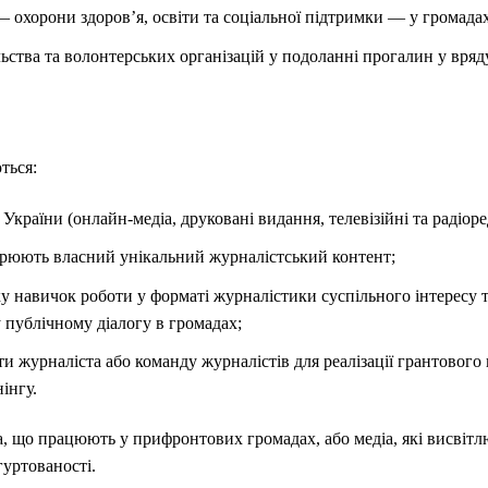
 охорони здоров’я, освіти та соціальної підтримки — у громада
ьства та волонтерських організацій у подоланні прогалин у вряд
ться:
 України (онлайн-медіа, друковані видання, телевізійні та радіоре
ворюють власний унікальний журналістський контент;
тку навичок роботи у форматі журналістики суспільного інтересу т
публічному діалогу в громадах;
ти журналіста або команду журналістів для реалізації грантового 
інгу.
а, що працюють у прифронтових громадах, або медіа, які висвіт
гуртованості.