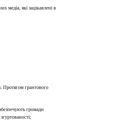
х медіа, які зацікавлені в
ту. Протягом грантового
забезпечують громади
згуртованості;