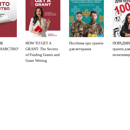
ИК
HOW TO GET A
Посібник про гранти
ПОРАДНИ
ЗНАВСТВО"
GRANT: The Secrets
для ветеранів
гранти для
of Finding Grants and
початківці
Grant Writing