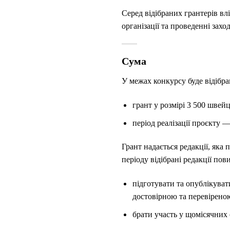
Серед відібраних грантерів вл
організації та проведенні захо
Сума
У межах конкурсу буде відібра
грант у розмірі 3 500 шве
період реалізації проєкту —
Грант надається редакції, яка 
періоду відібрані редакції пов
підготувати та опублікуват
достовірною та перевіреною
брати участь у щомісячних