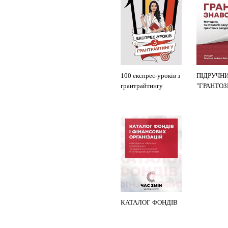
100 експрес-уроків з
ПІДРУЧН
грантрайтингу
"ГРАНТО
КАТАЛОГ ФОНДІВ