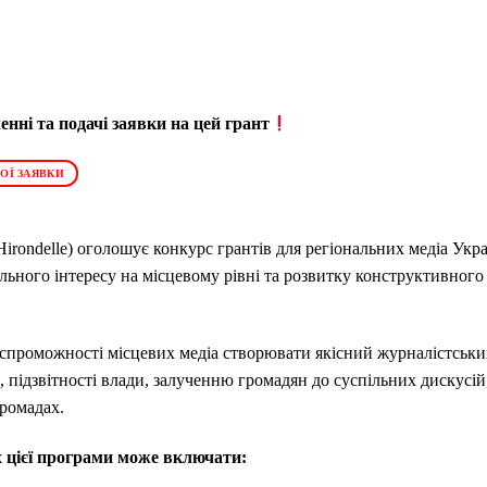
нні та подачі заявки на цей грант
ОЇ ЗАЯВКИ
Hirondelle) оголошує конкурс грантів для регіональних медіа Ук
ьного інтересу на місцевому рівні та розвитку конструктивного 
проможності місцевих медіа створювати якісний журналістськи
і, підзвітності влади, залученню громадян до суспільних дискусі
громадах.
х цієї програми може включати: