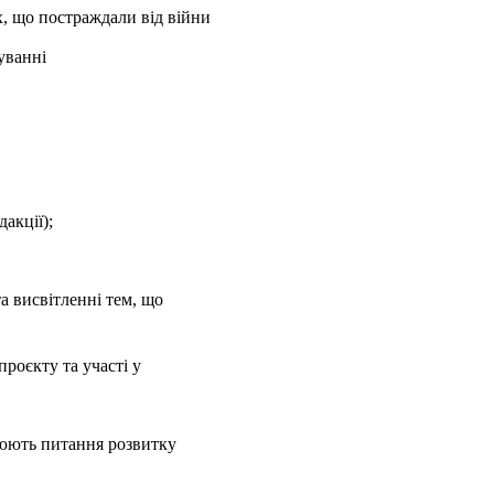
х, що постраждали від війни
уванні
дакції);
а висвітленні тем, що
проєкту та участі у
люють питання розвитку