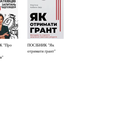
К "Про
ПОСІБНИК "Як
отримати грант"
в"