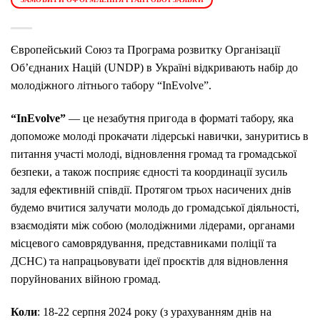
Європейський Союз та Програма розвитку Організації
Об’єднаних Націй (UNDP) в Україні відкривають набір до
молодіжного літнього табору “InEvolve”.
“InEvolve”
— це незабутня пригода в форматі табору, яка
допоможе молоді прокачати лідерські навички, зануритись в
питання участі молоді, відновлення громад та громадської
безпеки, а також посприяє єдності та координації зусиль
задля ефективній співдії. Протягом трьох насичених днів
будемо вчитися залучати молодь до громадської діяльності,
взаємодіяти між собою (молодіжними лідерами, органами
місцевого самоврядування, представниками поліції та
ДСНС) та напрацьовувати ідеї проєктів для відновлення
поруйнованих війною громад.
Коли
: 18-22 серпня 2024 року (з урахуванням днів на