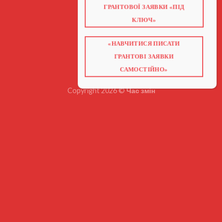
ПРО НАС
ГРАНТОВОЇ ЗАЯВКИ «ПІД
ГРАНТИ 2026
ГРАНТИ ЄС
КЛЮЧ»
БЛОГ
ПОСЛУГИ
НАВЧАННЯ
«НАВЧИТИСЯ ПИСАТИ
КНИГИ
КОНТАКТИ
ГРАНТОВІ ЗАЯВКИ
ВІДЕО ПРО ГРАНТИ
САМОСТІЙНО»
Copyright 2026 ©
Час змін