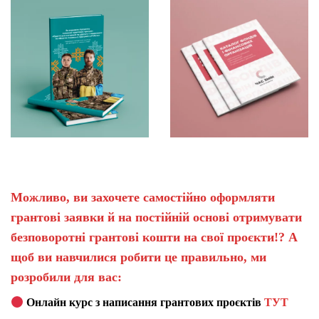
Можливо, ви захочете самостійно оформляти
грантові заявки й на постійній основі отримувати
безповоротні грантові кошти на свої проєкти!? А
щоб ви навчилися робити це правильно, ми
розробили для вас:
Онлайн курс з написання грантових проєктів
ТУТ