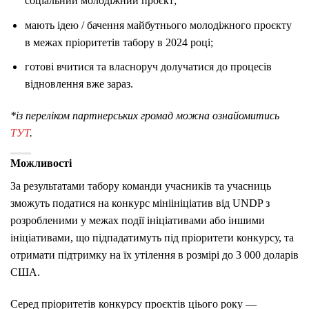
соціальний молодіжний проєкт;
мають ідею / бачення майбутнього молодіжного проєкту
в межах пріоритетів табору в 2024 році;
готові вчитися та власноруч долучатися до процесів
відновлення вже зараз.
*із переліком партнерських громад можна ознайомитись
ТУТ
.
Можливості
За результатами табору команди учасників та учасниць
зможуть податися на конкурс мініініціатив від UNDP з
розробленими у межах події ініціативами або іншими
ініціативами, що підпадатимуть під пріоритети конкурсу, та
отримати підтримку на їх утілення в розмірі до 3 000 доларів
США.
Серед пріоритетів конкурсу проєктів ціього року —