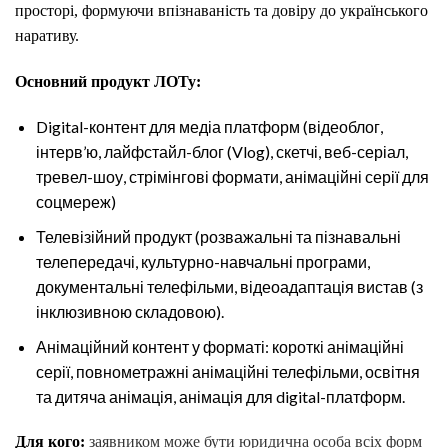
просторі, формуючи впізнаваність та довіру до українського
наративу.
Основний продукт ЛОТу:
Digital-контент для медіа платформ (відеоблог,
інтерв’ю, лайфстайл-блог (Vlog), скетчі, веб-серіал,
тревел-шоу, стрімінгові формати, анімаційні серії для
соцмереж)
Телевізійний продукт (розважальні та пізнавальні
телепередачі, культурно-навчальні програми,
документальні телефільми, відеоадаптація вистав (з
інклюзивною складовою).
Анімаційний контент у форматі: короткі анімаційні
серії, повнометражні анімаційні телефільми, освітня
та дитяча анімація, анімація для digital-платформ.
Для кого:
заявником може бути юридична особа всіх форм