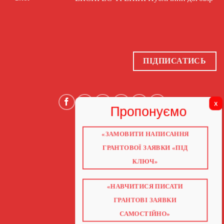
ПІДПИСАТИСЬ
«ЗАМОВИТИ НАПИСАННЯ
ГОЛОВНА
ПРО НАС
ГРАНТОВОЇ ЗАЯВКИ «ПІД
ГРАНТИ 2026
ГРАНТИ ЄС
КЛЮЧ»
БЛОГ
ПОСЛУГИ
НАВЧАННЯ
КНИГИ
«НАВЧИТИСЯ ПИСАТИ
КОНТАКТИ
ВІДЕО ПРО ГРАНТИ
ГРАНТОВІ ЗАЯВКИ
САМОСТІЙНО»