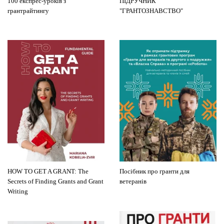
100 експрес-уроків з
ПІДРУЧНИК
грантрайтингу
"ГРАНТОЗНАВСТВО"
HOW TO GET A GRANT: The
Посібник про гранти для
Secrets of Finding Grants and Grant
ветеранів
Writing