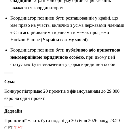
спадщини
. У разі консорціуму організація-заявник
вважається координатором.
Координатор повинен бути розташований у країні, що
має право на участь, включно з усіма державами-членами
ЄС та асоційованими країнами в межах програми
Horizon Europe (
Україна в тому числі
).
Координатор повинен бути
публічною або приватною
некомерційною юридичною особою
, при цьому цей
статус має бути зазначений у формі юридичної особи.
Сума
Конкурс підтримає 20 проєктів з фінансуванням до 29 800
євро на один проєкт.
Дедлайн
Пропозиції мають бути подані до 30 січня 2026 року, 23:59
CET
ТУТ
.