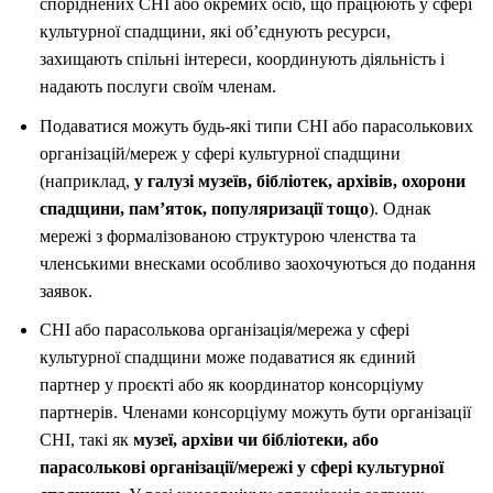
споріднених CHI або окремих осіб, що працюють у сфері
культурної спадщини, які об’єднують ресурси,
захищають спільні інтереси, координують діяльність і
надають послуги своїм членам.
Подаватися можуть будь-які типи CHI або парасолькових
організацій/мереж у сфері культурної спадщини
(наприклад,
у галузі музеїв, бібліотек, архівів, охорони
спадщини, пам’яток, популяризації тощо
). Однак
мережі з формалізованою структурою членства та
членськими внесками особливо заохочуються до подання
заявок.
CHI або парасолькова організація/мережа у сфері
культурної спадщини може подаватися як єдиний
партнер у проєкті або як координатор консорціуму
партнерів. Членами консорціуму можуть бути організації
CHI, такі як
музеї, архіви чи бібліотеки, або
парасолькові організації/мережі у сфері культурної