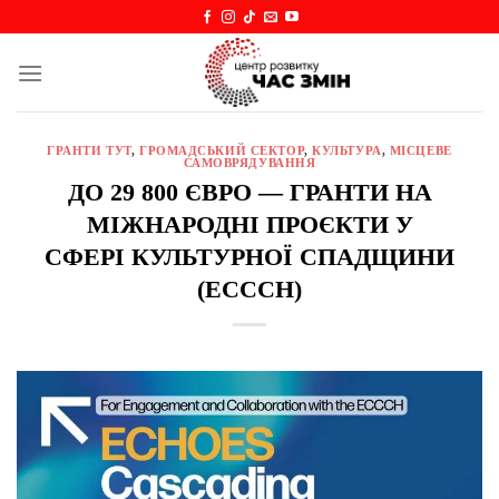
Skip
to
content
ГРАНТИ ТУТ
,
ГРОМАДСЬКИЙ СЕКТОР
,
КУЛЬТУРА
,
МІСЦЕВЕ
САМОВРЯДУВАННЯ
ДО 29 800 ЄВРО — ГРАНТИ НА
МІЖНАРОДНІ ПРОЄКТИ У
СФЕРІ КУЛЬТУРНОЇ СПАДЩИНИ
(ECCCH)