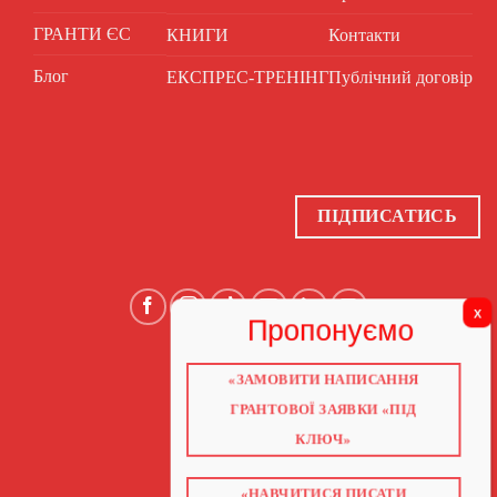
ГРАНТИ ЄС
КНИГИ
Контакти
Блог
ЕКСПРЕС-ТРЕНІНГ
Публічний договір
ПІДПИСАТИСЬ
«ЗАМОВИТИ НАПИСАННЯ
ГОЛОВНА
ПРО НАС
ГРАНТОВОЇ ЗАЯВКИ «ПІД
ГРАНТИ 2026
ГРАНТИ ЄС
КЛЮЧ»
БЛОГ
ПОСЛУГИ
НАВЧАННЯ
КНИГИ
«НАВЧИТИСЯ ПИСАТИ