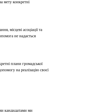
 за мету конкретні
ння, місцеві асоціації та
опомога не надається
нкретні плани громадської
допомогу на реалізацію своєї
ими кандидатами ми