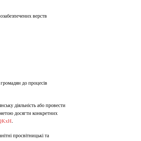
озабезпечених верств
ь громадян до процесів
нську діяльність або провести
 метою досягти конкретних
jNQKxH
.
анітні просвітницькі та