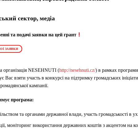
ський сектор, медіа
нні та подачі заявки на цей грант
ОЇ ЗАЯВКИ
а організація
NESEHNUTI
(
http://nesehnuti.cz/
) в рамках програм
ує Вас взяти участь в конкурсі на підтримку громадських ініціа
громадянської кампанії.
имує програма:
ільством та органами державної влади, участь громадськості в ух
ції, моніторинг використання державних коштів з акцентом на к