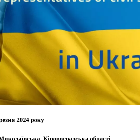
резня
202
4 року
Миколаївська, Кіровоградська області