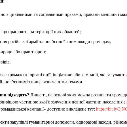
ки:
но з цивільними та соціальними правами, правами меншин і мал
 що працюють на території цих областей;
ння російської армії та пов’язаної з ним шкоди громадам;
природи або прав тварин;
віків.
 є громадські організації, ініціативи або кампанії, які залучают
й, пов’язаних із вище зазначеними темами.
ативи підходять?
Лише ті, на основі яких можна розвивати громадя
ливішою частиною якої є залучення певної частини населення з
 «громадянської кампанії» доступно викладене тут:
https://bit.ly/3
екти закупівлі гуманітарної допомоги, одноразові заходи, різном