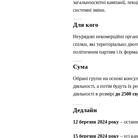
загальноосвітні кампанії, лекц
системні зміни.
Для кого
Неурядові некомерційні організ
спілки, які територіально діют
політичним партіям і їх форм
Сума
Обрані групи на основі консу
діяльності, а потім будуть їх 
діяльності в розмірі
до 2500 є
Дедлайн
12 березня 2024
року
– остан
15 березня 2024 року
– усі ка