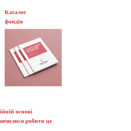
Каталог
ерана
фонді
ійній основі
навчилися робити це