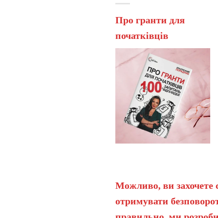
Про гранти для
початківців
Можливо, ви захочете 
отримувати безповорот
правильно, ми розроби