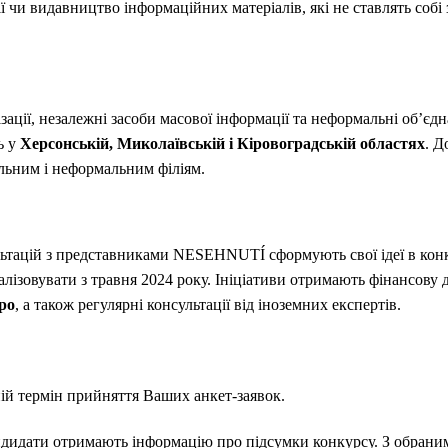
ії чи видавництво інформаційних матеріалів, які не ставлять собі
ації, незалежні засоби масової інформації та неформальні об’єдна
ь у
Херсонській, Миколаївській і Кіровоградській областях
. Д
альним і неформальним філіям.
льтацій з представниками
NESEHNUT
Í сформують свої ідеї в ко
реалізовувати з травня 2024 року. Ініціативи отримають фінансову 
вро
, а також регулярні консультації від іноземних експертів.
ній термін прийняття Ваших анкет-заявок.
ндидати отримають інформацію про підсумки конкурсу. З обран