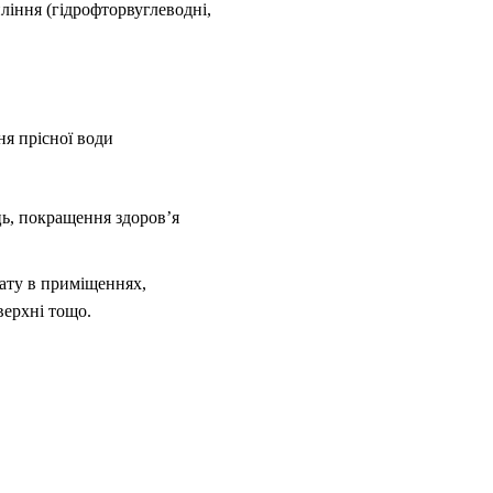
іння (гідрофторвуглеводні,
ня прісної води
ць, покращення здоров’я
мату в приміщеннях,
верхні тощо.