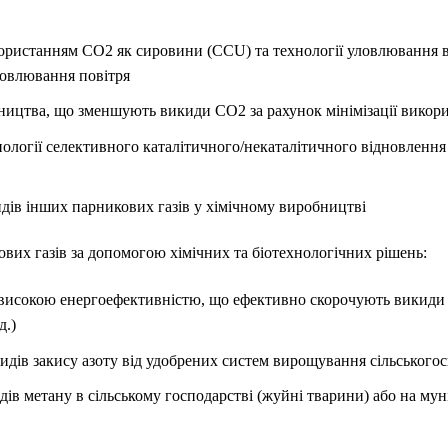
користанням CO2 як сировини (CCU) та технології уловлювання 
уловлювання повітря
ництва, що зменшують викиди CO2 за рахунок мінімізації викори
ології селективного каталітичного/некаталітичного відновлення 
идів інших парникових газів у хімічному виробництві
вих газів за допомогою хімічних та біотехнологічних рішень:
 з високою енергоефективністю, що ефективно скорочують викиди
д.)
идів закису азоту від удобрених систем вирощування сільського
дів метану в сільському господарстві (жуйні тварини) або на м