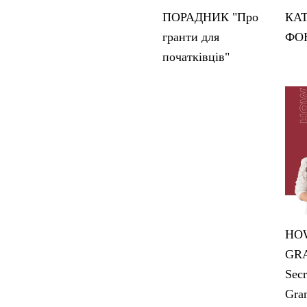
ПОРАДНИК "Про
КА
гранти для
ФО
початківців"
HOW
GRA
Secr
Gran