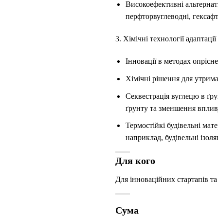
Високоефективні альтернат
перфторвуглеводні, гексафт
3. Хімічні технології адаптації
Інновації в методах опрісн
Хімічні рішення для утрима
Секвестрація вуглецю в ґру
ґрунту та зменшення вплив
Термостійкі будівельні мат
наприклад, будівельні ізоля
Для кого
Для інноваційних стартапів та
Сума