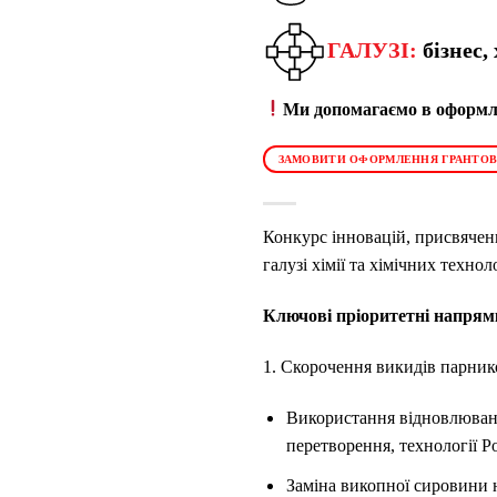
ГАЛУЗІ:
бізнес,
Ми допомагаємо в оформле
ЗАМОВИТИ ОФОРМЛЕННЯ ГРАНТОВ
Конкурс інновацій, присвячени
галузі хімії та хімічних техно
Ключові пріоритетні напрям
1. Скорочення викидів парнико
Використання відновлювани
перетворення, технології P
Заміна викопної сировини н