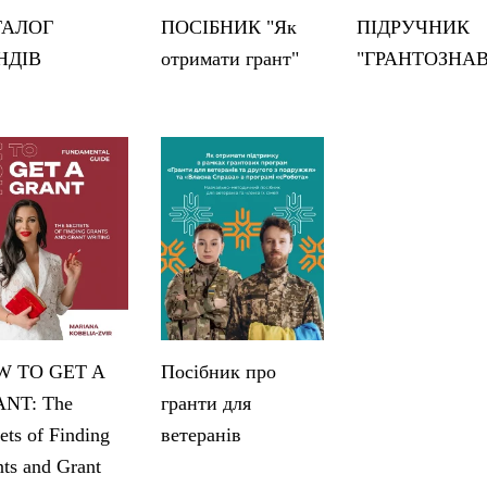
ТАЛОГ
ПОСІБНИК "Як
ПІДРУЧНИК
НДІВ
отримати грант"
"ГРАНТОЗНА
 TO GET A
Посібник про
NT: The
гранти для
ets of Finding
ветеранів
ts and Grant