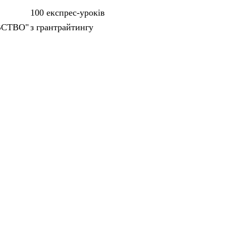
100 експрес-уроків
ВСТВО"
з грантрайтингу