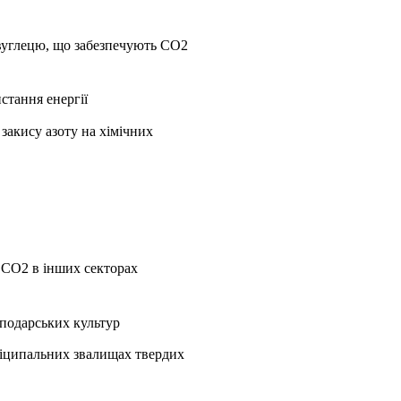
вуглецю, що забезпечують CO2
стання енергії
закису азоту на хімічних
 CO2 в інших секторах
сподарських культур
уніципальних звалищах твердих