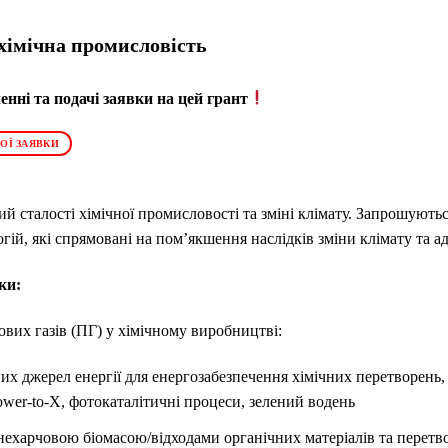
 хімічна промисловість
нні та подачі заявки на цей грант
ОЇ ЗАЯВКИ
й сталості хімічної промисловості та зміні клімату. Запрошуютьс
логій, які спрямовані на пом’якшення наслідків зміни клімату та а
ки:
вих газів (ПГ) у хімічному виробництві:
х джерел енергії для енергозабезпечення хімічних перетворень,
ower-to-X, фотокаталітичні процеси, зелений водень
ехарчовою біомасою/відходами органічних матеріалів та перетво