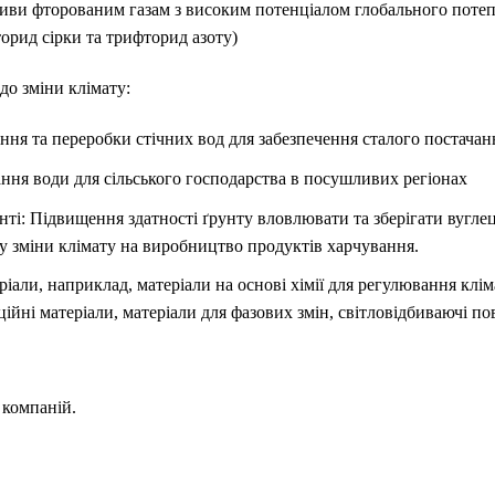
иви фторованим газам з високим потенціалом глобального потепл
орид сірки та трифторид азоту)
 до зміни клімату:
ення та переробки стічних вод для забезпечення сталого постачан
ння води для сільського господарства в посушливих регіонах
нті: Підвищення здатності ґрунту вловлювати та зберігати вугле
у зміни клімату на виробництво продуктів харчування.
еріали, наприклад, матеріали на основі хімії для регулювання клі
ційні матеріали, матеріали для фазових змін, світловідбиваючі по
 компаній.