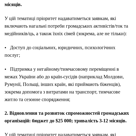
місяців.
У цій тематиці пріоритет надаватиметься заявкам, які
включають нагальні потреби громадських активістів/ток та
медійників/ць, а також їхніх сімей (зокрема, але не тільки):
• Доступ до соціальних, юридичних, психологічних
послуг;
• Підтримка у негайному/тимчасовому переміщенні в
межах України або до країн-сусідів (наприклад Молдови,
Румунії, Польщі, інших країн, які приймають біженців),
зокрема допомога з витратами на транспорт, тимчасове
житло та сезонне спорядження;
2. Відновлення та розвиток спроможностей громадських
організацій: бюджет до $25 000; тривалість 3-12 місяців.
У цій тематиці пріоритет надаватиметься заявкам, які