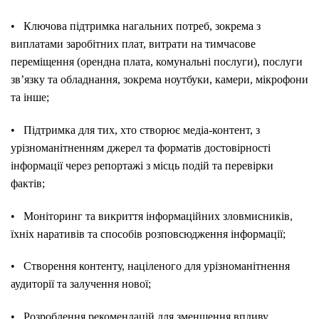
• Ключова підтримка нагальних потреб, зокрема з
виплатами заробітних плат, витрати на тимчасове
переміщення (орендна плата, комунальні послуги), послуги
зв’язку та обладнання, зокрема ноутбуки, камери, мікрофони
та інше;
• Підтримка для тих, хто створює медіа-контент, з
урізноманітненням джерел та форматів достовірності
інформації через репортажі з місць подій та перевірки
фактів;
• Моніторинг та викриття інформаційних зловмисників,
їхніх наративів та способів розповсюдження інформації;
• Створення контенту, націленого для урізноманітнення
аудиторії та залучення нової;
• Розроблення рекомендацій для зменшення впливу