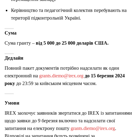
Керівництво та педагогічний колектив перебувають на
території підконтрольній Україні.
Сума
Сума гранту –
від 5 000 до 25 000 доларів США.
Дедлайн
Повний пакет документів потрібно надсилати як один
електронний на
grants.diemo@irex.org
до 15 березня 2024
року
до 23:59 за київським місцевим часом.
Умови
IREX заохочує заявників звертатися до IREX із запитаннями
щодо заявки до 9 березня включно та надсилати свої
запитання на електрону пошту
grants.diemo@irex.org
.
Відповіді на запитання будуть розміщені за