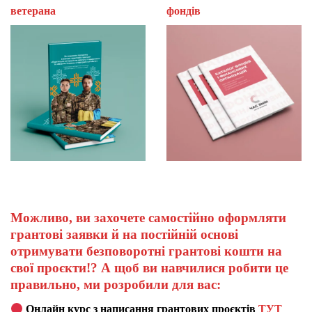
ветерана
фон
Можливо, ви захочете самостійно оформляти
грантові заявки й на постійній основі
отримувати безповоротні грантові кошти на
свої проєкти!? А щоб ви навчилися робити це
правильно, ми розробили для вас:
Онлайн курс з написання грантових проєктів
ТУТ