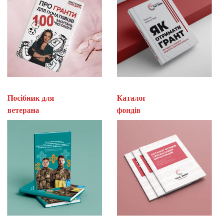
Посібник для
Каталог
ветерана
фон