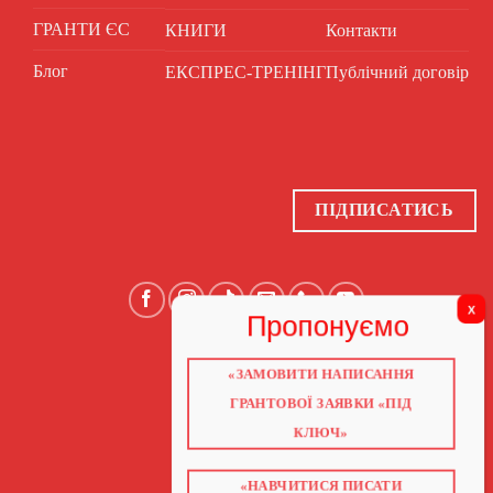
ГРАНТИ ЄС
КНИГИ
Контакти
Блог
ЕКСПРЕС-ТРЕНІНГ
Публічний договір
ПІДПИСАТИСЬ
«ЗАМОВИТИ НАПИСАННЯ
ГОЛОВНА
ПРО НАС
ГРАНТОВОЇ ЗАЯВКИ «ПІД
ГРАНТИ 2026
ГРАНТИ ЄС
КЛЮЧ»
БЛОГ
ПОСЛУГИ
НАВЧАННЯ
КНИГИ
«НАВЧИТИСЯ ПИСАТИ