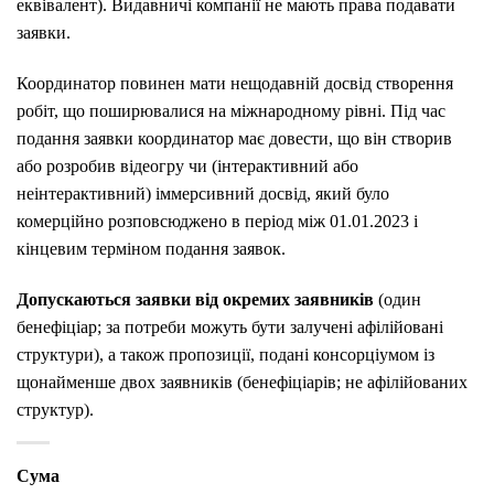
еквівалент). Видавничі компанії не мають права подавати
заявки.
Координатор повинен мати нещодавній досвід створення
робіт, що поширювалися на міжнародному рівні. Під час
подання заявки координатор має довести, що він створив
або розробив відеогру чи (інтерактивний або
неінтерактивний) іммерсивний досвід, який було
комерційно розповсюджено в період між 01.01.2023 і
кінцевим терміном подання заявок.
Допускаються заявки від окремих заявників
(один
бенефіціар; за потреби можуть бути залучені афілійовані
структури), а також пропозиції, подані консорціумом із
щонайменше двох заявників (бенефіціарів; не афілійованих
структур).
Сума