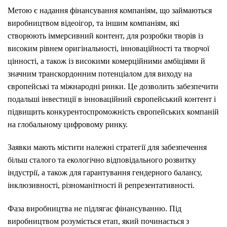
Метою є надання фінансування компаніям, що займаються
виробництвом відеоігор, та іншим компаніям, які
створюють іммерсивний контент, для розробки творів із
високим рівнем оригінальності, інноваційності та творчої
цінності, а також із високими комерційними амбіціями й
значним транскордонним потенціалом для виходу на
європейські та міжнародні ринки. Це дозволить забезпечити
подальші інвестиції в інноваційний європейський контент і
підвищить конкурентоспроможність європейських компаній
на глобальному цифровому ринку.
Заявки мають містити належні стратегії для забезпечення
більш сталого та екологічно відповідального розвитку
індустрії, а також для гарантування гендерного балансу,
інклюзивності, різноманітності й репрезентативності.
Фаза виробництва не підлягає фінансуванню. Під
виробництвом розуміється етап, який починається з