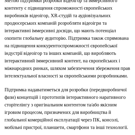
Метою підтримки розробки відеоігор та іммерсивного
контенту є підвищення спроможності європейських
виробників відеоігор, XR-студій та аудіовізуальних
продюсерських компаній розробляти відеоігри та
інтерактивні іммерсивні досвіди, що мають потенціал
охопити глобальну аудиторію. Підтримка також спрямована
на підвищення конкурентоспроможності європейської
індустрії відеоігор та інших компаній, що виробляють
інтерактивний іммерсивний контент, на європейських і
міжнародних ринках, шляхом забезпечення збереження прав
інтелектуальної власності за європейськими розробниками.
Підтримка надаватиметься для розробки (передвиробничої
фази) концепцій і прототипів інтерактивного наративного
сторітелінгу з оригінальним контентом та/або якісним
ігровим процесом, призначених для виробництва й
глобальної комерційної експлуатації через ПК, консолі,
мобільні пристрої, планшети, смартфони та інші технології.