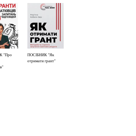
К "Про
ПОСІБНИК "Як
отримати грант"
в"