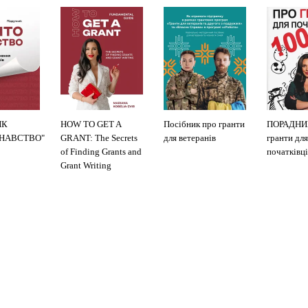
ИК
HOW TO GET A
Посібник про гранти
ПОРАДНИ
ЗНАВСТВО"
GRANT: The Secrets
для ветеранів
гранти для
of Finding Grants and
початківці
Grant Writing