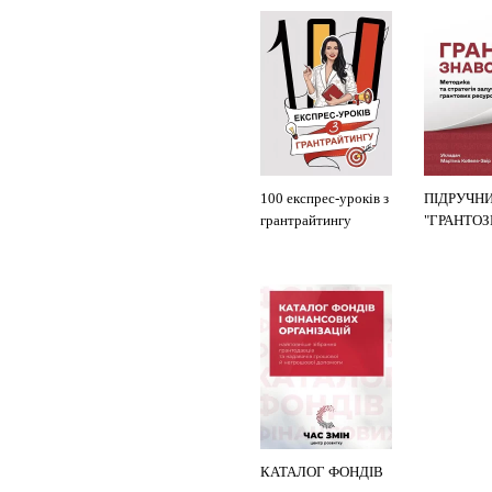
100 експрес-уроків з
ПІДРУЧН
грантрайтингу
"ГРАНТО
КАТАЛОГ ФОНДІВ