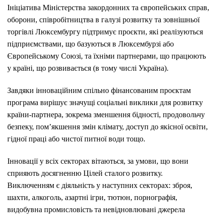
Ініціатива Міністерства закордонних та європейських справ,
оборони, співробітництва в галузі розвитку та зовнішньої
торгівлі Люксембургу підтримує проєкти, які реалізуються
підприємствами, що базуються в Люксембурзі або
Європейському Союзі, та їхніми партнерами, що працюють
у країні, що розвивається (в тому числі Україна).
Завдяки інноваційним спільно фінансованим проєктам
програма вирішує значущі соціальні виклики для розвитку
країни-партнера, зокрема зменшення бідності, продовольчу
безпеку, пом’якшення змін клімату, доступ до якісної освіти,
гідної праці або чистої питної води тощо.
Інновації у всіх секторах вітаються, за умови, що вони
сприяють досягненню Цілей сталого розвитку.
Виключенням є діяльність у наступних секторах: зброя,
шахти, алкоголь, азартні ігри, тютюн, порнографія,
видобувна промисловість та невідновлювані джерела