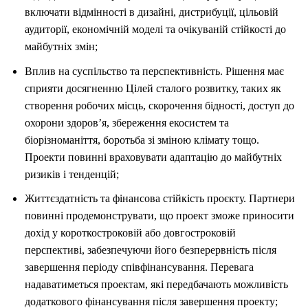
включати відмінності в дизайні, дистрибуції, цільовій
аудиторії, економічній моделі та очікуваній стійкості до
майбутніх змін;
Вплив на суспільство та перспективність. Рішення має
сприяти досягненню Цілей сталого розвитку, таких як
створення робочих місць, скорочення бідності, доступ до
охорони здоров’я, збереження екосистем та
біорізноманіття, боротьба зі зміною клімату тощо.
Проекти повинні враховувати адаптацію до майбутніх
ризиків і тенденцій;
Життєздатність та фінансова стійкість проєкту. Партнери
повинні продемонструвати, що проект зможе приносити
дохід у короткостроковій або довгостроковій
перспективі, забезпечуючи його безперервність після
завершення періоду співфінансування. Перевага
надаватиметься проектам, які передбачають можливість
додаткового фінансування після завершення проекту;