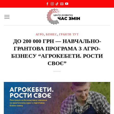
Skip
to
content
АГРО
,
БІЗНЕС
,
ГРАНТИ ТУТ
ДО 200 000 ГРН — НАВЧАЛЬНО-
ГРАНТОВА ПРОГРАМА З АГРО-
БІЗНЕСУ “АГРОКЕБЕТИ. РОСТИ
СВОЄ”