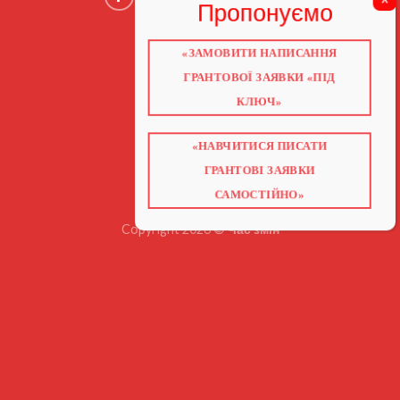
«ЗАМОВИТИ НАПИСАННЯ
ГОЛОВНА
ПРО НАС
ГРАНТОВОЇ ЗАЯВКИ «ПІД
ГРАНТИ 2026
ГРАНТИ ЄС
КЛЮЧ»
БЛОГ
ПОСЛУГИ
НАВЧАННЯ
КНИГИ
«НАВЧИТИСЯ ПИСАТИ
КОНТАКТИ
ВІДЕО ПРО ГРАНТИ
ГРАНТОВІ ЗАЯВКИ
САМОСТІЙНО»
Copyright 2026 ©
Час змін