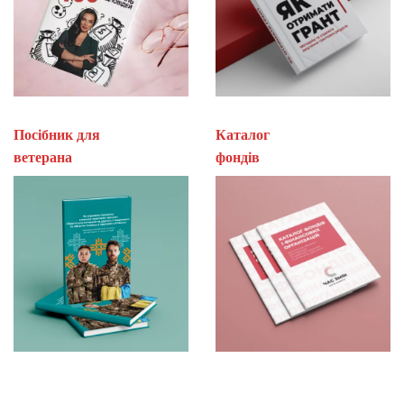
Посібник для
Каталог
ветерана
фон