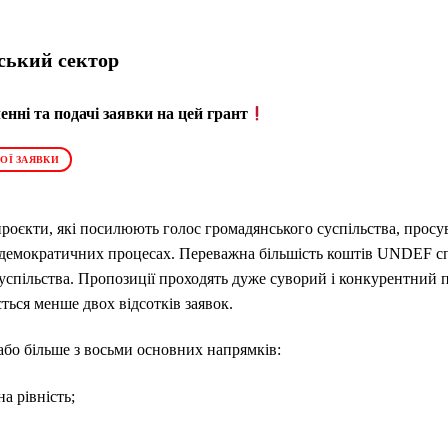
ський сектор
нні та подачі заявки на цей грант
ОЇ ЗАЯВКИ
єкти, які посилюють голос громадянського суспільства, просу
у демократичних процесах. Переважна більшість коштів UNDEF с
успільства. Пропозиції проходять дуже суворий і конкурентний п
ться менше двох відсотків заявок.
або більше з восьми основних напрямків:
а рівність;