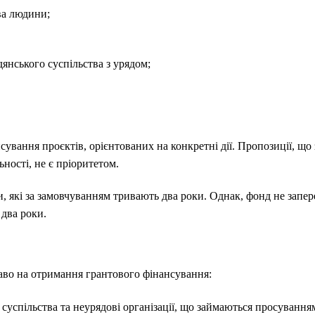
ва людини;
янського суспільства з урядом;
ування проєктів, орієнтованих на конкретні дії. Пропозиції, щ
ьності, не є пріоритетом.
и, які за замовчуванням тривають два роки. Однак, фонд не запе
 два роки.
раво на отримання грантового фінансування:
 суспільства та неурядові організації, що займаються просуванням