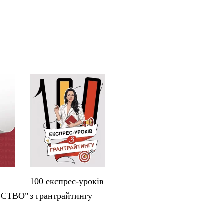
100 експрес-уроків
ВСТВО"
з грантрайтингу