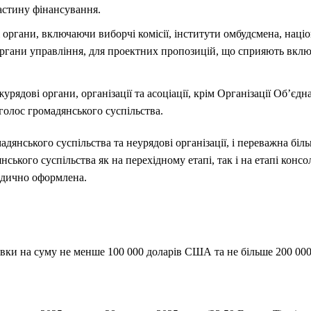
астину фінансування.
 органи, включаючи виборчі комісії, інститути омбудсмена, націон
органи управління, для проектних пропозицій, що сприяють вкл
журядові органи, організації та асоціації, крім Організації Об’єдн
голос громадянського суспільства.
адянського суспільства та неурядові організації, і переважна біл
ського суспільства як на перехідному етапі, так і на етапі консол
идично оформлена.
вки на суму не менше 100 000 доларів США та не більше 200 00