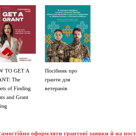
 TO GET A
Посібник про
NT: The
гранти для
ets of Finding
ветеранів
ts and Grant
ing
самостійно оформляти грантові заявки й на пост