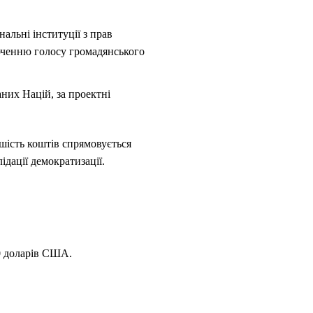
альні інституції з прав
юченню голосу громадянського
аних Націй, за проектні
ьшість коштів спрямовується
ідації демократизації.
0 доларів США.