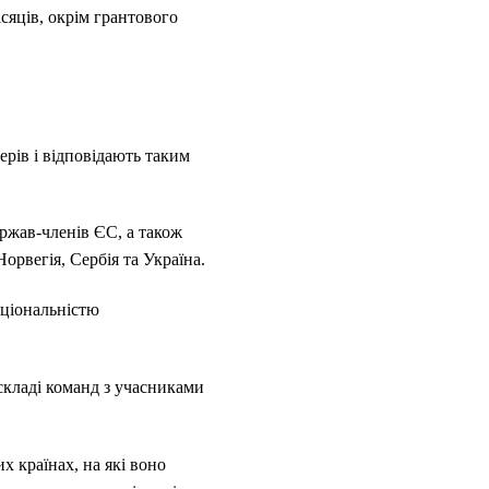
сяців, окрім грантового
рів і відповідають таким
ржав-членів ЄС, а також
Норвегія, Сербія та Україна.
аціональністю
 складі команд з учасниками
х країнах, на які воно