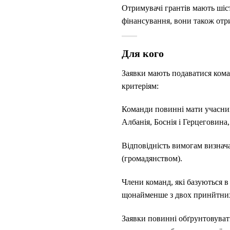
Отримувачі грантів мають шіст
фінансування, вони також отр
Для кого
Заявки мають подаватися кома
критеріям:
Команди повинні мати учасник
Албанія, Боснія і Герцеговина,
Відповідність вимогам визнача
(громадянством).
Члени команд, які базуються в
щонайменше з двох принйтних
Заявки повинні обґрунтовувати