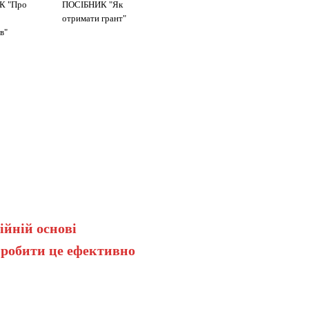
К "Про
ПОСІБНИК "Як
отримати грант"
в"
ійній основі
 робити це ефективно