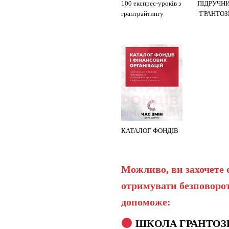
100 експрес-уроків з
ПІДРУЧН
грантрайтингу
"ГРАНТО
КАТАЛОГ ФОНДІВ
Можливо, ви захочете 
отримувати безповорот
допоможе:
ШКОЛА ГРАНТОЗ