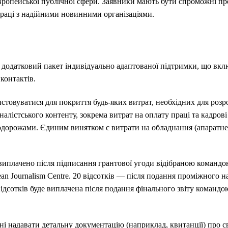
вропейської публічної сфери. Заявники мають бути спроможні п
праці з надійними новинними організаціями.
ж додатковий пакет індивідуально адаптованої підтримки, що вкл
контактів.
товуватися для покриття будь-яких витрат, необхідних для розро
алістського контенту, зокрема витрат на оплату праці та кадрові 
одорожами. Єдиним винятком є витрати на обладнання (апаратне з
 виплачено після підписання грантової угоди відібраною командо
an Journalism Centre
. 20 відсотків — після подання проміжного н
ідсотків буде виплачена після подання фінального звіту командо
ні надавати детальну документацію (наприклад, квитанції) про с