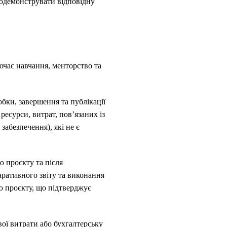
родемонструвати відповідну
ючає навчання, менторство та
бки, завершення та публікації
ресурси, витрат, пов’язаних із
абезпечення), які не є
ю проєкту та після
аративного звіту та виконання
ю проєкту, що підтверджує
вої витрати або бухгалтерську