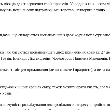
ь місяців для завершення своїх проєктів. Упродовж цих шести мі
имують нефінансову підтримку: менторство, нетворкинг тощо.
ндами, що складаються щонайменше з двох журналістів-фрилансе
ів, які базуються щонайменше у двох прийнятних країнах: 27 де
 Грузія, Ісландія, Ліхтенштейн, Чорногорія, Північна Македонія, 
ється за місцем проживання (де ви живете і працюєте), а не за н
 будь-яких інших країнах світу, також можуть брати участь, але у
 країн.
 значущість розслідування для суспільного інтересу в прийнятни