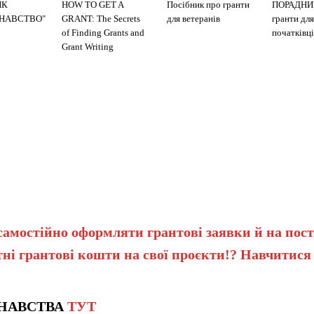
ИК
HOW TO GET A
Посібник про гранти
ПОРАДНИ
ЗНАВСТВО"
GRANT: The Secrets
для ветеранів
гранти для
of Finding Grants and
початківці
Grant Writing
самостійно оформляти грантові заявки й на пост
ні грантові кошти на свої проєкти!? Навчитися
НАВСТВА
ТУТ