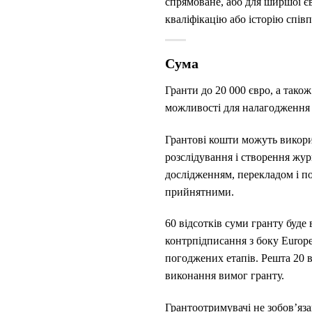
спрямоване, або для ширшої є
кваліфікацію або історію спів
Сума
Гранти до 20 000 євро, а тако
можливості для налагодження 
Грантові кошти можуть викорис
розслідування і створення журн
дослідженням, перекладом і п
прийнятними.
60 відсотків суми гранту буде
контрпідписання з боку
Europe
погоджених етапів. Решта 20 в
виконання вимог гранту.
Грантоотримувачі не зобов’яза