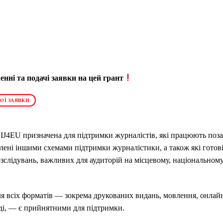
нні та подачі заявки на цей грант
ОЇ ЗАЯВКИ
IJ4EU призначена для підтримки журналістів, які працюють поза
лені іншими схемами підтримки журналістики, а також які готов
зслідувань, важливих для аудиторій на місцевому, національному
ля всіх форматів — зокрема друкованих видань, мовлення, онлай
ді, — є прийнятними для підтримки.