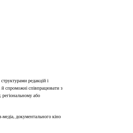
 структурами редакцій і
і й спроможні співпрацювати з
, регіональному або
н-медіа, документального кіно