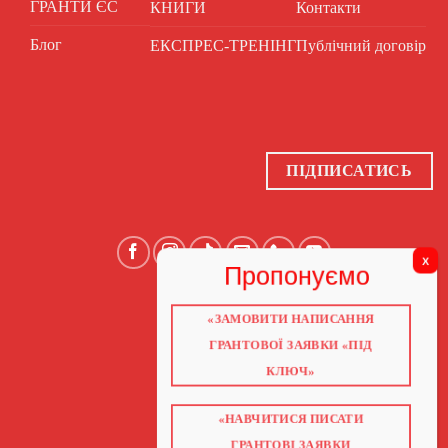
ГРАНТИ ЄС
КНИГИ
Контакти
Блог
ЕКСПРЕС-ТРЕНІНГ
Публічний договір
ПІДПИСАТИСЬ
«ЗАМОВИТИ НАПИСАННЯ
ГОЛОВНА
ПРО НАС
ГРАНТОВОЇ ЗАЯВКИ «ПІД
ГРАНТИ 2026
ГРАНТИ ЄС
КЛЮЧ»
БЛОГ
ПОСЛУГИ
НАВЧАННЯ
«НАВЧИТИСЯ ПИСАТИ
КНИГИ
КОНТАКТИ