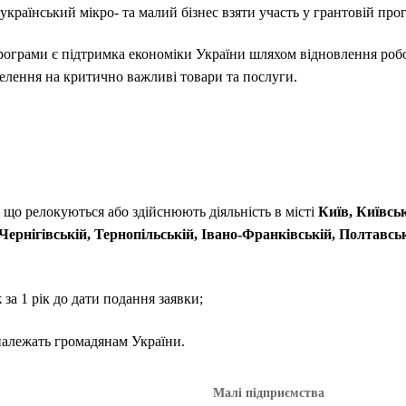
країнський мікро- та малий бізнес взяти участь у грантовій прог
рограми є підтримка економіки України шляхом відновлення робо
елення на критично важливі товари та послуги.
 що релокуються або здійснюють діяльність в місті
Київ, Київськ
Чернігівській, Тернопільській, Івано-Франківській, Полтавсь
за 1 рік до дати подання заявки;
 належать громадянам України.
Малі підприємства