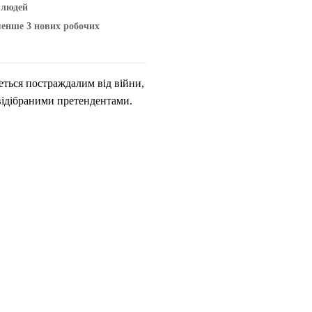
 людей
менше 3 нових робочих
еться постраждалим від війни,
відібраними претендентами.