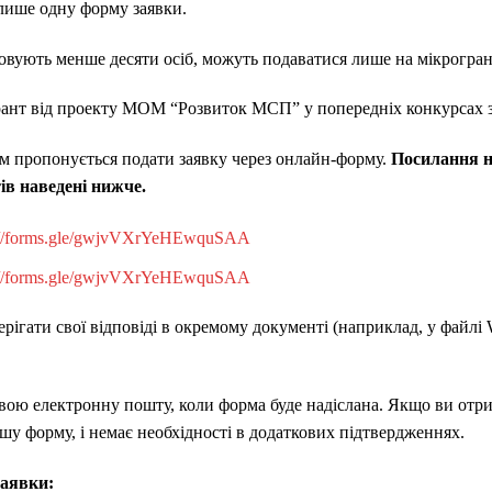
 лише одну форму заявки.
овують менше десяти осіб, можуть подаватися лише на мікрогрант
рант від проекту МОМ “Розвиток МСП” у попередніх конкурсах за
м пропонується подати заявку через онлайн-форму.
Посилання н
ів наведені нижче.
://forms.gle/gwjvVXrYeHEwquSAA
://forms.gle/gwjvVXrYeHEwquSAA
ерігати свої відповіді в окремому документі (наприклад, у файлі 
вою електронну пошту, коли форма буде надіслана. Якщо ви отр
у форму, і немає необхідності в додаткових підтвердженнях.
заявки: