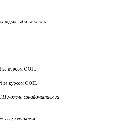
х відмов або заборон.
і за курсом ООН.
ті за курсом ООН.
 ООН можна ознайомитися за
зв’язку з грантом.