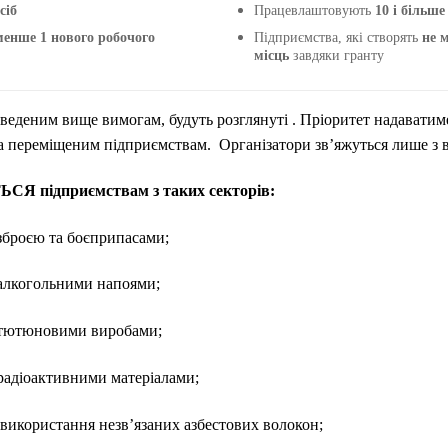
сіб
Працевлаштовують
10 і більше
менше 1 нового робочого
Підприємства, які створять
не 
місць
завдяки гранту
аведеним вище вимогам, будуть розглянуті . Пріоритет надаватим
 переміщеним підприємствам. Організатори зв’яжуться лише з 
 підприємствам з таких секторів:
зброєю та боєприпасами;
 алкогольними напоями;
 тютюновими виробами;
радіоактивними матеріалами;
 використання незв’язаних азбестових волокон;