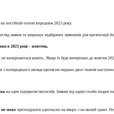
 на постійній основі впродовж 2023 року.
яд заявок та запрошує відібраних заявників для презентації біз
вки в 2023 році – жовтень.
 не вичерпаються кошти.. Якщо їх буде вичерпано до жовтня 2023
и з попереднього місяця протягом перших двох тижнів наступног
вка
на одне підприємство/особу. Заявки від однієї особи подані н
а
не може
претендувати одночасно на мікро- і на малий грант. Пе