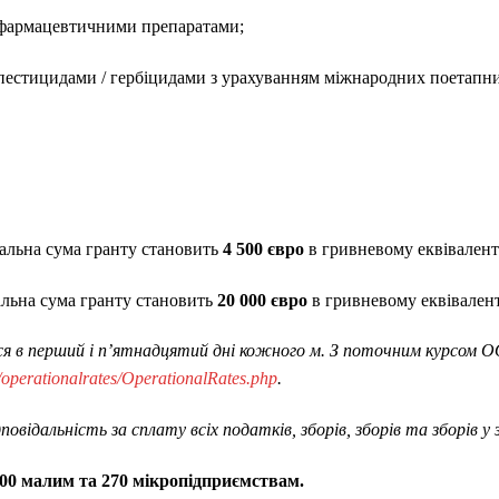
 фармацевтичними препаратами;
пестицидами / гербіцидами з урахуванням міжнародних поетапни
альна сума гранту становить
4 500 євро
в гривневому еквівалент
льна сума гранту становить
20 000 євро
в гривневому еквівален
я в перший і п’ятнадцятий дні кожного м. З поточним курсом
g/operationalrates/OperationalRates.php
.
відальність за сплату всіх податків, зборів, зборів та зборів у 
00 малим та 270 мікропідприємствам.