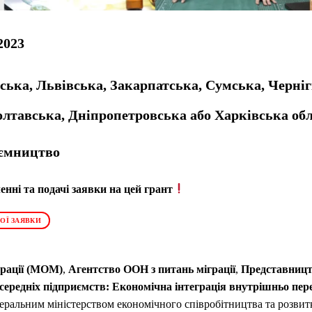
2023
ська, Львівська, Закарпатська, Сумська, Черніг
лтавська, Дніпропетровська або Харківська обл
ємництво
нні та подачі заявки на цей грант
ОЇ ЗАЯВКИ
грації (МОМ)
,
Агентство ООН з питань міграції
,
Представницт
середніх підприємств: Економічна інтеграція внутрішньо пер
деральним міністерством економічного співробітництва та розви