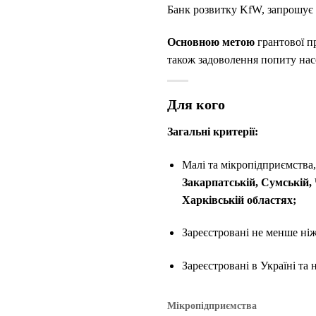
Банк розвитку KfW, запрошує у
Основною метою
грантової п
також задоволення попиту нас
Для кого
Загальні критерії:
Малі та мікропідприємства,
Закарпатській, Сумській, 
Харківській областях;
Зареєстровані не менше ніж 
Зареєстровані в Україні та
Мікропідприємства