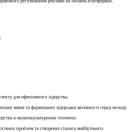
правового регулювання реклами на онлайн-платформах.
у
лекту для ефективного лідерства.
пільні зміни та формуванні лідерської активності серед молоді.
ерства в мультикультурному оточенні.
огічних проблем та створенні сталого майбутнього.