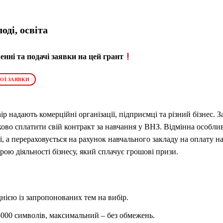
оді, освіта
нні та подачі заявки на цей грант
ОЇ ЗАЯВКИ
hip
надають комерційні організації, підприємці та різний бізнес. 
ово сплатити свій контракт за навчання у ВНЗ. Відмінна особлив
, а перераховується на рахунок навчального закладу на оплату н
рою діяльності бізнесу, який сплачує грошові призи.
нією із запропонованих тем на вибір.
5000 символів, максимальний – без обмежень.