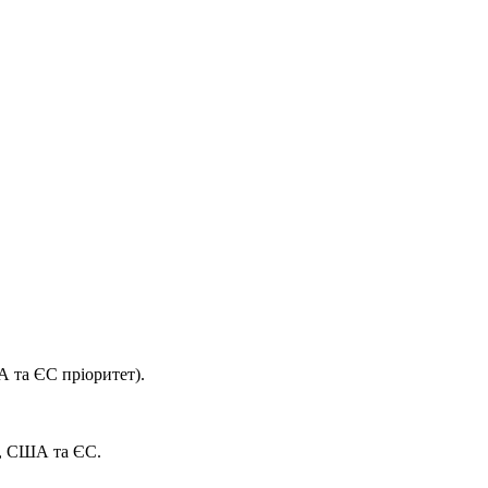
А та ЄС пріоритет).
и, США та ЄС.