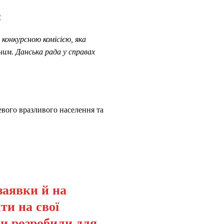
у
конкурсною комісією, яка
ним. Данська рада у справах
вого вразливого населення та
заявки й на
ти на свої
ми розробили для