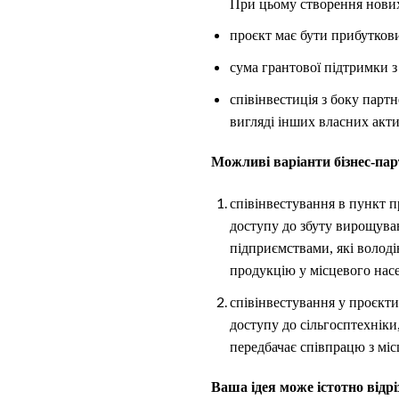
При цьому створення нових
проєкт має бути прибуткови
сума грантової підтримки 
співінвестиція з боку партн
вигляді інших власних акти
Можливі варіанти бізнес-пар
співінвестування в пункт п
доступу до збуту вирощува
підприємствами, які волод
продукцію у місцевого нас
співінвестування у проєкти
доступу до сільгосптехніки,
передбачає співпрацю з міс
Ваша ідея може істотно відр