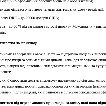
 офіційно оформлених робочих місць не є обов’язковим;
м для місцевого партнера та мати життєздатну схему реалізації;
з боку DRC – до 20000 доларів США;
ера – до 50 % від загальної вартості проєкту. Можлива як у вигляд
вів.
тнерства як приклад:
рийому та зберігання овочів. Мета — підтримка місцевих виробн
ної продукції за оптимальними цінами. Така ідея передбачає сп
іють, наприклад, оптовими складськими приміщеннями, та купу
елення;
, які б спростили доступ місцевому населенню до сільськогоспо
 ветеринарних послуг, сільськогосподарських матеріалів (насіння, 
цевими підприємцями, які працюють в сільськогосподарській сфе
ізнятися від перерахованих прикладів, головне, щоб вона від