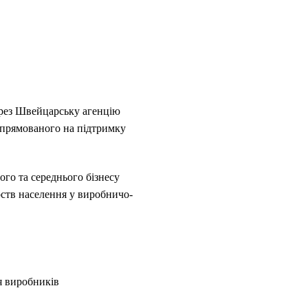
ерез Швейцарську агенцію
 спрямованого на підтримку
ого та середнього бізнесу
рств населення у виробничо-
я виробників