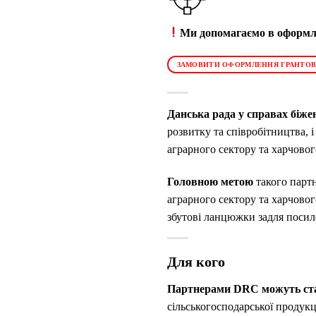
Ми допомагаємо в оформле
ЗАМОВИТИ ОФОРМЛЕННЯ ГРАНТОВ
Данська рада у справах біже
розвитку та співробітництва, 
аграрного сектору та харчовог
Головною метою
такого парт
аграрного сектору та харчовог
збутові ланцюжки задля посиле
Для кого
Партнерами DRC можуть ст
сільськогосподарської продукці