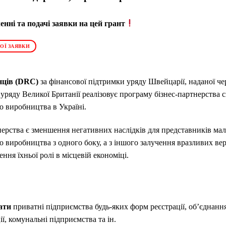
нні та подачі заявки на цей грант
ОЇ ЗАЯВКИ
нців (DRC)
за фінансової підтримки уряду Швейцарії, наданої ч
і уряду Великої Британії реалізовує програму бізнес-партнерства
о виробництва в Україні.
нерства є зменшення негативних наслідків для представників мал
о виробництва з одного боку, а з іншого залучення вразливих ве
ння їхньої ролі в місцевій економіці.
ати
приватні підприємства будь-яких форм реєстрації, об’єднанн
ї, комунальні підприємства та ін.