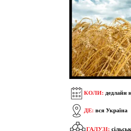
КОЛИ:
дедлайн 
ДЕ:
вся Україна
ГАЛУЗІ:
сільсь