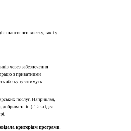
і фінансового внеску, так і у
иків через забезпечення
івпрацю з приватними
ють або купуватимуть
дарських послуг. Наприклад,
добрива та ін.). Така ідея
рі.
повідала критеріям програми.