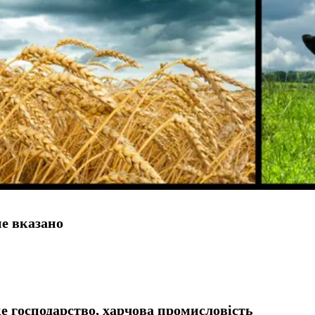
не вказано
ке господарство, харчова промисловість