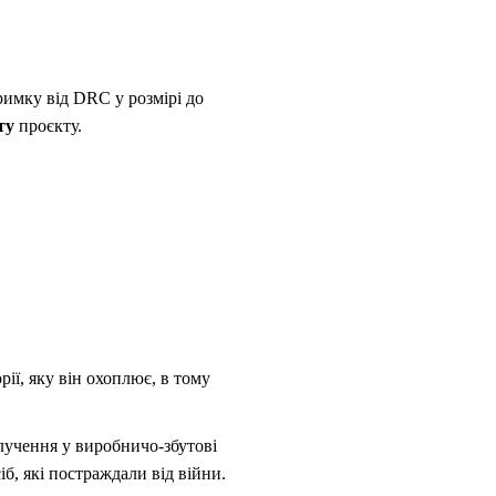
римку від DRC у розмірі до
ту
проєкту.
ії, яку він охоплює, в тому
алучення у виробничо-збутові
б, які постраждали від війни.