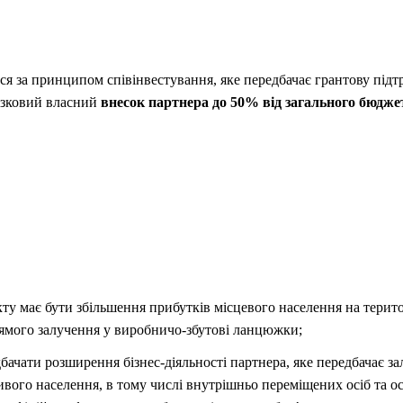
я за принципом співінвестування, яке передбачає грантову підт
язковий власний
внесок партнера до 50% від загального бюдже
ту має бути збільшення прибутків місцевого населення на територ
рямого залучення у виробничо-збутові ланцюжки;
бачати розширення бізнес-діяльності партнера, яке передбачає з
ого населення, в тому числі внутрішньо переміщених осіб та осі