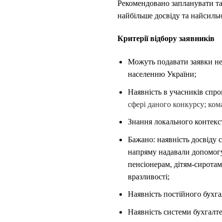
Рекомендовано запланувати та 
найбільше досвіду та найсиль
Критерії відбору заявників
Можуть подавати заявки неп
населенню України;
Наявність в учасників спром
сфері даного конкурсу;
кома
Знання локального контексту
Бажано: наявність досвіду с
напряму надавали допомогу 
пенсіонерам, дітям-сиротам
вразливості;
Наявність постійного бухга
Наявність системи бухгалте