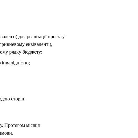
ленті) для реалізації проєкту
ривневому еквіваленті),
ному рядку бюджету;
 інвалідністю;
одою сторін.
ку. Протягом місяця
ідмови.