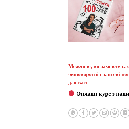
Можливо, ви захочете сам
безповоротні грантові ко
для вас:
Онлайн курс з напи