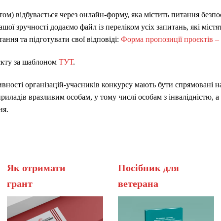
том) відбувається через онлайн-форму, яка містить питання без
вашої зручності додаємо файл із переліком усіх запитань, які міст
тання та підготувати свої відповіді:
Форма пропозиції проєктів – 
єкту за шаблоном
ТУТ
.
вності організацій-учасників конкурсу мають бути спрямовані на
иладів вразливим особам, у тому числі особам з інвалідністю, а
ня.
Як отримати
Посібник для
грант
вет