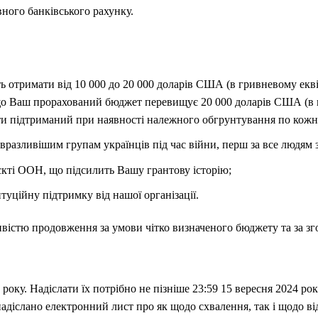
вного банківського рахунку.
отримати від 10 000 до 20 000 доларів США (в гривневому еквіва
кщо Ваш прорахований бюджет перевищує 20 000 доларів США (в г
и підтриманий при наявності належного обгрунтування по кож
азливішим групам українців під час війни, перш за все людям з
єкті ООН, що підсилить Вашу грантову історію;
уційну підтримку від нашої організації.
ивістю продовження за умови чітко визначеного бюджету та за зг
 року. Надіслати їх потрібно не пізніше 23:59 15 вересня 2024 ро
надіслано електронний лист про як щодо схвалення, так і щодо в