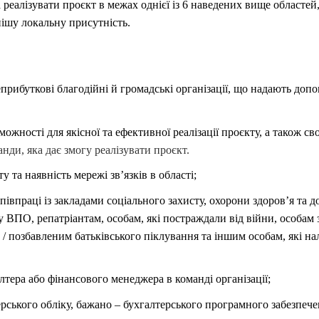
реалізувати проєкт в межах однієї із 6 наведених вище областей,
нішу локальну присутність.
рибуткові благодійні й громадські організації, що надають доп
ожності для якісної та ефективної реалізації проєкту, а також с
нди, яка дає змогу реалізувати проєкт.
 та наявність мережі зв’язків в області;
півпраці із закладами соціального захисту, охорони здоров’я та д
ВПО, репатріантам, особам, які постраждали від війни, особам 
 / позбавленим батьківського піклування та іншим особам, які на
лтера або фінансового менеджера в команді організації;
рського обліку, бажано – бухгалтерського програмного забезпече