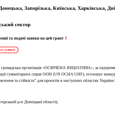
Донецька, Запорізька, Київська, Харківська, Дн
ський сектор
нні та подачі заявки на цей грант
ОЇ ЗАЯВКИ
а громадська організація «ОСВІЧЕНА ІНІЦІАТИВА», за підтримк
нації гуманітарних справ ООН (UN OCHA UHF), оголошує конкур
овлення та стійкість” для проєктів в наступних областях України:
орський р-н Донецької області);