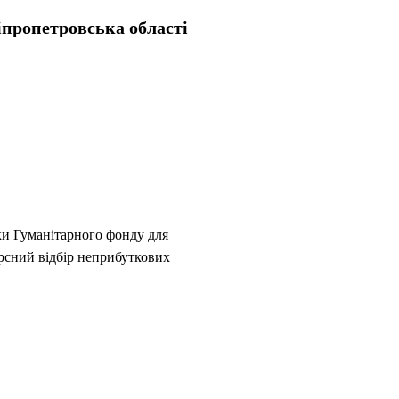
іпропетровська області
и Гуманітарного фонду для
сний відбір неприбуткових