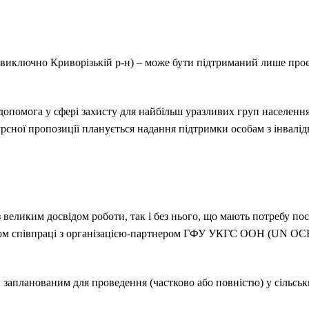
(виключно Криворізькій р-н) – може бути підтриманий лише проє
опомога у сфері захисту для найбільш уразливих груп населення,
рсної пропозиції планується надання підтримки особам з інвалі
з великим досвідом роботи, так і без нього, що мають потребу по
ом співпраці з організацією-партнером ГФУ УКГС ООН (UN OCH
, запланованим для проведення (частково або повністю) у сільсь