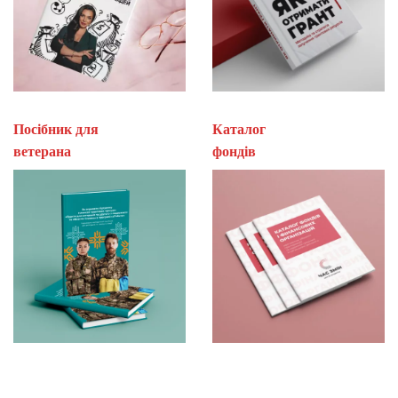
Посібник для
Каталог
ветерана
фон