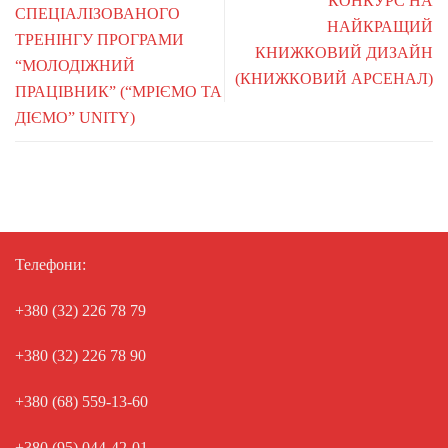
КОНКУРС НА
СПЕЦІАЛІЗОВАНОГО
НАЙКРАЩИЙ
ТРЕНІНГУ ПРОГРАМИ
КНИЖКОВИЙ ДИЗАЙН
“МОЛОДІЖНИЙ
(КНИЖКОВИЙ АРСЕНАЛ)
ПРАЦІВНИК” (“МРІЄМО ТА
ДІЄМО” UNITY)
Телефони:
+380 (32) 226 78 79
+380 (32) 226 78 90
+380 (68) 559-13-60
+380 (95) 044-42-01