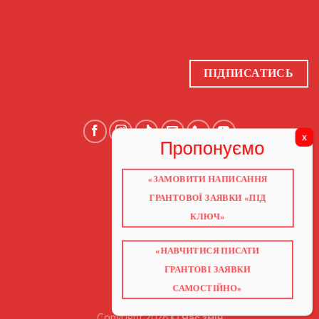
ПІДПИСАТИСЬ
«ЗАМОВИТИ НАПИСАННЯ
ГОЛОВНА
ПРО НАС
ГРАНТОВОЇ ЗАЯВКИ «ПІД
ГРАНТИ 2026
ГРАНТИ ЄС
КЛЮЧ»
БЛОГ
ПОСЛУГИ
НАВЧАННЯ
КНИГИ
«НАВЧИТИСЯ ПИСАТИ
КОНТАКТИ
ГРАНТОВІ ЗАЯВКИ
ВІДЕО ПРО ГРАНТИ
САМОСТІЙНО»
Copyright 2026 ©
Час змін