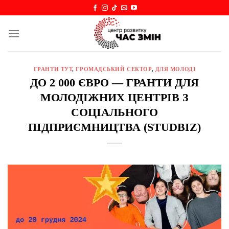
Skip
to
content
ГРАНТИ ТУТ
,
ГРОМАДСЬКИЙ СЕКТОР
,
ДЛЯ МОЛОДІ
ДО 2 000 ЄВРО — ГРАНТИ ДЛЯ
МОЛОДІЖНИХ ЦЕНТРІВ З
СОЦІАЛЬНОГО
ПІДПРИЄМНИЦТВА (STUDBIZ)