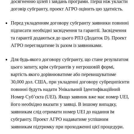
досягненню цілей і завдань програми. Перш ніж укласти
договір субгранту, проект АГРО оцінить цю здатність.
Перед укладенням договору субгранту заявники повинні
підписати необхідні засвідчення та гарантії. Засвідчення
та гарантії додаються до цього РПЗ (Додаток D). Проект
АГРО переглядатиме їх разом із заявниками.
Для будь-якого договору субгранту, що стане результатом
цього запиту, крім субгрантів у негрошовій формі,
вартість якого дорівнюватиме або перевищуватиме
30,000 дол. США, при укладенні договору субреципієнти
повинні будуть надати Унікальний Ідентифікаційний
Номер Суб’єкта (UEI). Якщо заявник вже має номер UEI,
його необхідно вказати у заявці. В іншому випадку,
заявникам слід отримати номер UEI до надання їм
субгранту. Проект АГРО надаватиме успішним
заявникам підтримку при проходженні цієї процедури.