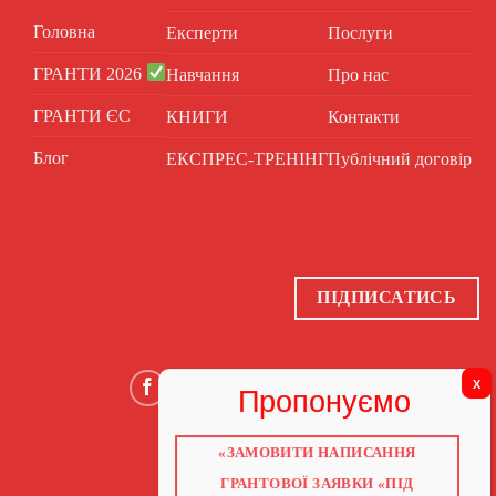
Головна
Експерти
Послуги
ГРАНТИ 2026
Навчання
Про нас
ГРАНТИ ЄС
КНИГИ
Контакти
Блог
ЕКСПРЕС-ТРЕНІНГ
Публічний договір
ПІДПИСАТИСЬ
«ЗАМОВИТИ НАПИСАННЯ
ГОЛОВНА
ПРО НАС
ГРАНТОВОЇ ЗАЯВКИ «ПІД