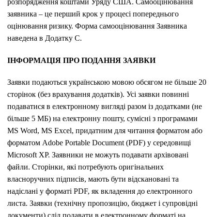
розпорядження коштами Уряду США. Самооцінювання
заявника – це перший крок у процесі попереднього
оцінювання ризику. Форма самооцінювання Заявника
наведена в Додатку C.
ІНФОРМАЦІЯ ПРО ПОДАННЯ ЗАЯВКИ
Заявки подаються українською мовою обсягом не більше 20
сторінок (без врахування додатків). Усі заявки повинні
подаватися в електронному вигляді разом із додатками (не
більше 5 МБ) на електронну пошту, сумісні з програмами
MS Word, MS Excel, придатним для читання форматом або
форматом Adobe Portable Document (PDF) у середовищі
Microsoft XP. Заявники не можуть подавати архівовані
файли. Сторінки, які потребують оригінальних
власноручних підписів, мають бути відскановані та
надіслані у форматі PDF, як вкладення до електронного
листа. Заявки (технічну пропозицію, бюджет і супровідні
документи) слід подавати в електронному форматі на