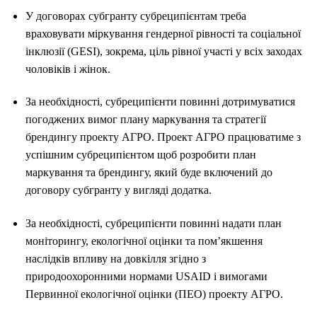
У договорах субгранту субреципієнтам треба
враховувати міркування гендерної рівності та соціальної
інклюзії (GESI), зокрема, ціль рівної участі у всіх заходах
чоловіків і жінок.
За необхідності, субреципієнти повинні дотримуватися
погоджених вимог плану маркування та стратегії
брендингу проекту АГРО. Проект АГРО працюватиме з
успішним субреципієнтом щоб розробити план
маркування та брендингу, який буде включений до
договору субгранту у вигляді додатка.
За необхідності, субреципієнти повинні надати план
моніторингу, екологічної оцінки та пом’якшення
наслідків впливу на довкілля згідно з
природоохоронними нормами USAID і вимогами
Первинної екологічної оцінки (ПЕО) проекту АГРО.