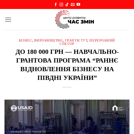
Skip
to
content
БІЗНЕС
,
ВИРОБНИЦТВО
,
ГРАНТИ ТУТ
,
ПЕРЕРОБНИЙ
СЕКТОР
ДО 180 000 ГРН — НАВЧАЛЬНО-
ГРАНТОВА ПРОГРАМА “РАННЄ
ВІДНОВЛЕННЯ БІЗНЕСУ НА
ПІВДНІ УКРАЇНИ”