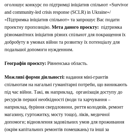
оголошує конкурс по підтримці ініціатив спільнот «Survivor
and community-led crisis response (
SCLR
) in Ukraine»/
«Підтримка ініціатив спільнот» та запрошує Вас подати
проектну пропозицію.
Мета даного проєкту:
підтримка
різноманітних ініціатив різних спільнот для покращення їх
добробуту в умовах війни та розвитку їх потенціалу для
подальшої допомоги нужденним.
Географія проєкту:
Рівненська область.
Можливі форми діяльності:
надання міні-грантів
спільнотам на нагальні гуманітарні потреби, що виникають
під час війни. Такі, як наприклад, організація доступу до
ресурсів першої необхідності (води та харчування –
наприклад, буріння свердловини, риття колодязів, ремонт
магазину, гуртожитку, мосту тощо), ліків, медичної
допомоги; відновлення задовільних умов для проживання
(окрім капітальних ремонтів помешкань) та інші за