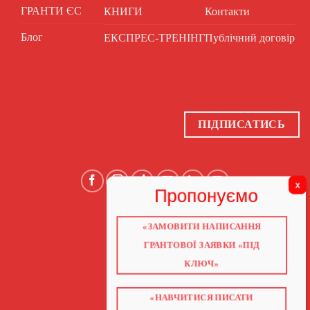
ГРАНТИ ЄС
КНИГИ
Контакти
Блог
ЕКСПРЕС-ТРЕНІНГ
Публічний договір
ПІДПИСАТИСЬ
«ЗАМОВИТИ НАПИСАННЯ
ГОЛОВНА
ПРО НАС
ГРАНТОВОЇ ЗАЯВКИ «ПІД
ГРАНТИ 2026
ГРАНТИ ЄС
КЛЮЧ»
БЛОГ
ПОСЛУГИ
НАВЧАННЯ
КНИГИ
«НАВЧИТИСЯ ПИСАТИ
КОНТАКТИ