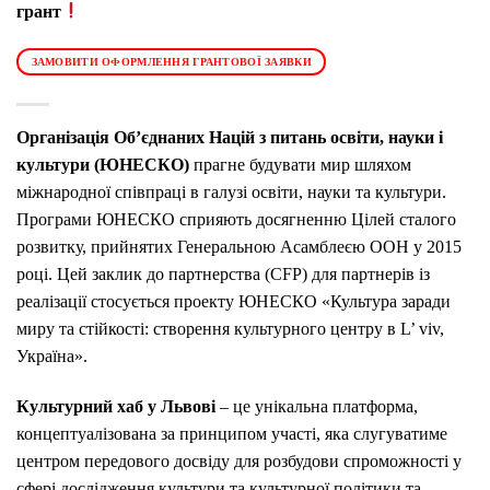
грант
ЗАМОВИТИ ОФОРМЛЕННЯ ГРАНТОВОЇ ЗАЯВКИ
Організація Об’єднаних Націй з питань освіти, науки і
культури (ЮНЕСКО)
прагне будувати мир шляхом
міжнародної співпраці в галузі освіти, науки та культури.
Програми ЮНЕСКО сприяють досягненню Цілей сталого
розвитку, прийнятих Генеральною Асамблеєю ООН у 2015
році. Цей заклик до партнерства (CFP) для партнерів із
реалізації стосується проекту ЮНЕСКО «Культура заради
миру та стійкості: створення культурного центру в L’
viv,
Україна».
Культурний хаб у Львові
– це унікальна платформа,
концептуалізована за принципом участі, яка слугуватиме
центром передового досвіду для розбудови спроможності у
сфері дослідження культури та культурної політики та