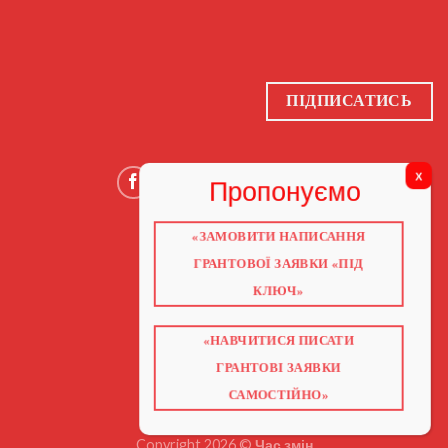
ПІДПИСАТИСЬ
«ЗАМОВИТИ НАПИСАННЯ
ГОЛОВНА
ГРАНТОВОЇ ЗАЯВКИ «ПІД
ПРО НАС
ГРАНТИ 2026
КЛЮЧ»
ГРАНТИ ЄС
БЛОГ
ПОСЛУГИ
НАВЧАННЯ
«НАВЧИТИСЯ ПИСАТИ
КНИГИ
КОНТАКТИ
ГРАНТОВІ ЗАЯВКИ
ВІДЕО ПРО ГРАНТИ
САМОСТІЙНО»
Copyright 2026 ©
Час змін