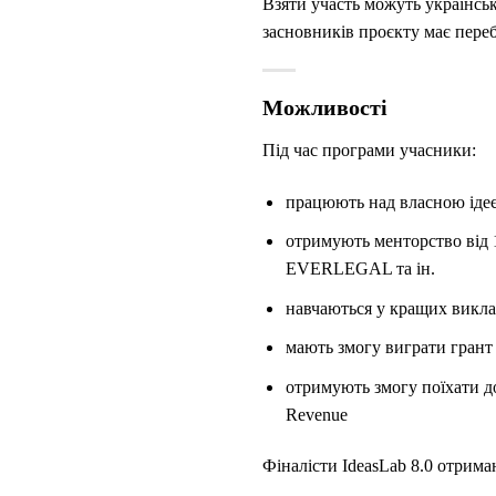
Взяти участь можуть українськ
засновників проєкту має переб
Можливості
Під час програми учасники:
працюють над власною ідеє
отримують менторство від 1
EVERLEGAL та ін.
навчаються у кращих викла
мають змогу виграти грант д
отримують змогу поїхати д
Revenue
Фіналісти IdeasLab 8.0 отрима