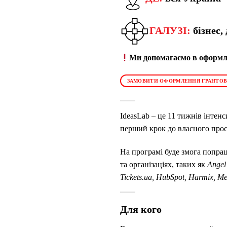
ГАЛУЗІ:
бізнес,
Ми допомагаємо в оформле
ЗАМОВИТИ ОФОРМЛЕННЯ ГРАНТОВ
IdeasLab – це 11 тижнів інтенс
перший крок до власного проє
На програмі буде змога попра
та організаціях, таких як
Angel
Tickets.ua, HubSpot, Harmix, Me
Для кого