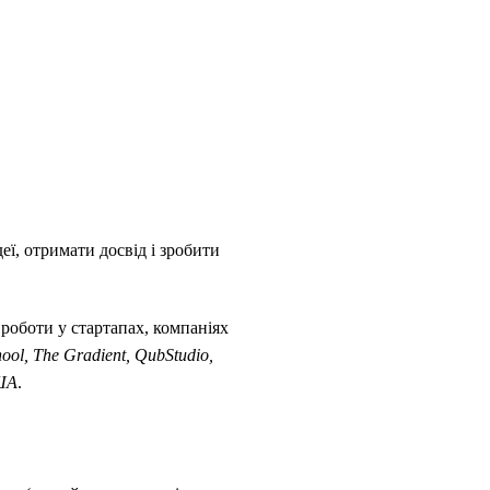
еї, отримати досвід і зробити
роботи у стартапах, компаніях
hool,
The Gradient,
QubStudio,
ША
.