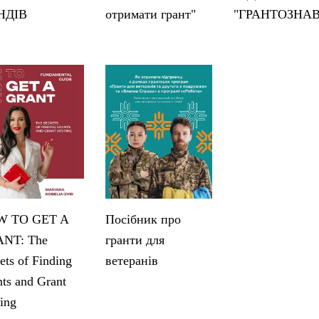
НДІВ
отримати грант"
"ГРАНТОЗНА
 TO GET A
Посібник про
NT: The
гранти для
ets of Finding
ветеранів
ts and Grant
ing