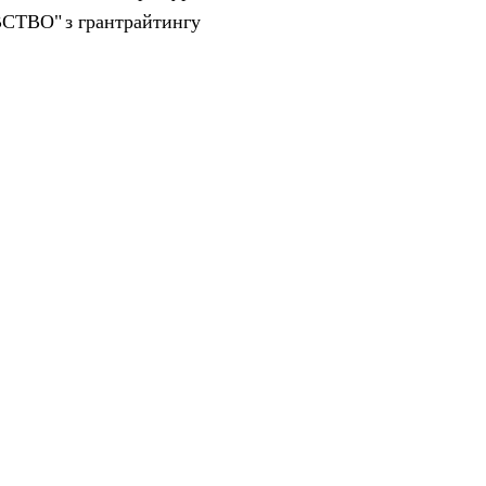
ВСТВО"
з грантрайтингу