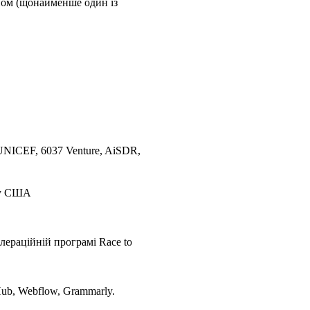
оном (щонайменше один із
 UNICEF, 6037 Venture, AiSDR,
м у США
лераційній програмі Race to
Hub, Webflow, Grammarly.