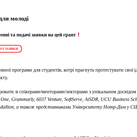
 для молоді
нні та подачі заявки на цей грант
ОЇ ЗАЯВКИ
ивної програми для студентів, котрі прагнуть протестувати свої ід
кту.
цювати зі спікерами/менторами/лекторами з унікальним досвідом 
 One,
Grammarly,
6037 Venture,
SoftServe,
AiSDR,
UCU Business Sc
dallion,
а також представниками Університету Нотр-Дам у С