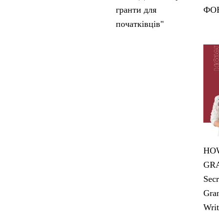
гранти для
ФО
початківців"
HOW
GRA
Secr
Gran
Writ