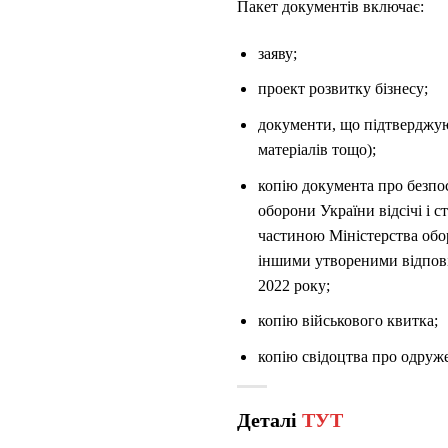
Пакет документів включає:
заяву;
проект розвитку бізнесу;
документи, що підтверджую
матеріалів тощо);
копію документа про безпос
оборони України відсічі і с
частиною Міністерства обо
іншими утвореними відпові
2022 року;
копію військового квитка;
копію свідоцтва про одруже
Деталі
ТУТ