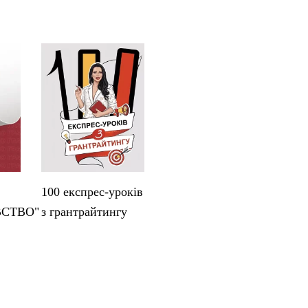
100 експрес-уроків
ВСТВО"
з грантрайтингу