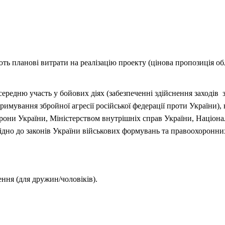
ть планові витрати на реалізацію проекту (цінова пропозиція о
ередню участь у бойових діях (забезпеченні здійснення заходів з
тримування збройної агресії російської федерації проти України)
рони України, Міністерством внутрішніх справ України, Націона
дно до законів України військових формувань та правоохоронних
ння (для дружин/чоловіків).