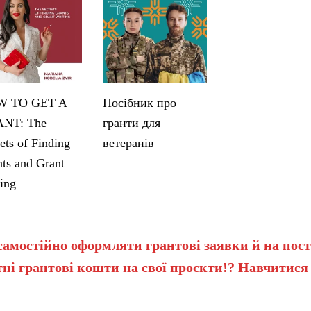
 TO GET A
Посібник про
NT: The
гранти для
ets of Finding
ветеранів
ts and Grant
ing
самостійно оформляти грантові заявки й на пост
ні грантові кошти на свої проєкти!? Навчитися