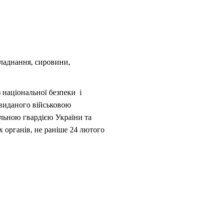
бладнання, сировини,
 національної безпеки і
, виданого військовою
льною гвардією України та
 органів, не раніше 24 лютого