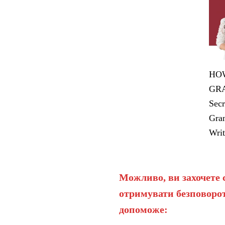
HOW
GRA
Secr
Gran
Writ
Можливо, ви захочете 
отримувати безповорот
допоможе: