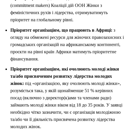
(commitment makers) Коаліції дій ООН Жінки з
феміністичних рухів і лідерства, отримуватимуть
пріоритет на глобальному рівні.
Пріоритет організаціям, що працюють в Африці:
з
огляду на обмежені ресурси для жіночих правозахисних і
громадських організацій на африканському континенті,
проєкти на рівні країн Африки матимуть пріоритетне
фінансування.
Пріоритет організаціям, які очолюють молоді жінки
та/або присвяченим розвитку лідерства молодих
жінок:
під «організацією, яку очолюють молоді жінки»,
розуміється така, у якій щонайменше 51 % керівних
посад (включно з директор(к)ами та членами ради)
займають молоді жінки віком від 18 до 35 років. У заявці
необхідно чітко зазначити, чи є організація молодіжною
та/або чи її діяльність присвячена розвитку лідерства
молодих жінок.