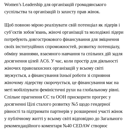
Women’s Leadership для організацій громадянського
суспільства та організацій із захисту прав жінок.
Щоб повною мірою реалізувати свій потенціал як лідерів і
суб’єктів зобов’язань, жіночі організації та молодіжні лідери
потребують довгострокового фінансування для зміцнення
своїх інституційних спроможностей, розвитку потенціалу,
обміну знаннями, взаємного навчання та спільних дій задля
досягнення цілей AC6. У час, коли простір для діяльності
жіночих правозахисних організацій у всьому світі
звужується, а фінансування їхньої роботи зі сприяння
жіночому лідерству скорочується, це фінансування має на
меті мобілізувати феміністичні рухи на глобальному рівні.
Спільне прагнення ЄС та ООН прискорити прогрес у
досягненні Цілі сталого розвитку №5 щодо гендерної
рівності та підтримати партнерів у розширенні участі жінок
у публічному житті у всьому світі відповідно до Загального
рекомендаційного коментаря №40 CEDAW створює