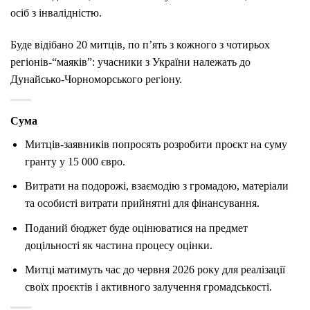
осіб
з
інвалідністю.
Буде відібано
20
митців, по п’ять з кожного з чотирьох
регіонів-“маяків”: у
часники з України належать до
Дунайсько-
Чорноморського регіону.
Сума
Митців-
заявників
попросять
розробити
проєкт
на
суму
гранту
у
15
000
євро
.
Витрати
на
подорожі,
взаємодію
з
громадою,
матеріали
та
особисті
витрати
прийнятні
для
фінансування.
Поданий
бюджет
буде
оцінюватися
на
предмет
доцільності
як
частина
процесу
оцінки.
Митці
матимуть
час
до
червня
2026
року
для
реалізації
своїх
проєктів
і
активного
залучення
громадськості.