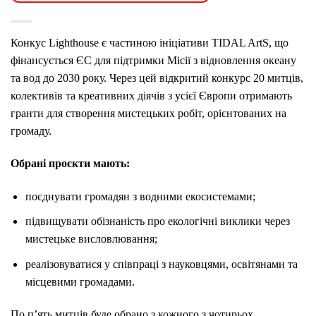
Конкус
Lighthouse
є
частиною
ініціативи
TIDAL
ArtS,
що
фінансується
ЄС
для
підтримки
Місії
з
відновлення
океану
та
вод
до
2030
року.
Через
цей
відкритий
конкурс
20
митців,
колективів
та
креативних
діячів
з
усієї
Європи
отримають
гранти
для
створення
мистецьких
робіт,
орієнтованих
на
громаду.
Обрані
проєкти
мають:
поєднувати
громадян
з
водними
екосистемами
;
підвищувати
обізнаність
про
екологічні
виклики
через
мистецьке
висловлювання;
реалізовуватися
у
співпраці
з
науковцями,
освітянами
та
місцевими
громадами
.
По
п’ять
митців
буде
обрано
з
кожного
з
чотирьох