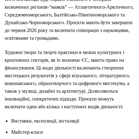
визначених
регіонів-“
маяків” —
Атлантичного-
Арктичного,
Середземноморського,
Балтійсько-
Північноморського
та
Дунайсько-
Чорноморського.
Проєкти
мають
бути
завершені
до
червня
2026
року
та
включати
співпрацю
з
науковцями,
освітянами
та
громадами.
Художні
твори
та
творчі
практики
в
межах
культурних
і
креативних
секторів,
як
їх
визначає
ЄС,
мають
право
на
фінансування.
Ці
види
діяльності
включають
створення
мистецьких
результатів
у
сфері
візуального,
літературного,
виконавського,
образотворчого
та
цифрового
мистецтва,
а
також
у
музиці,
дизайні
та
архітектурі. Д
озволяються
інноваційні,
синкретичні
підходи.
Проєкти
можуть
включати
один
або
кілька
з
наступних
видів
діяльності:
Виставки,
експозиції,
інсталяції
Майстер-
класи