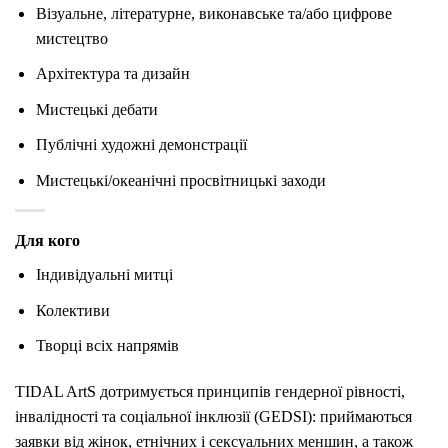
Візуальне,
літературне,
виконавське
та/
або
цифрове
мистецтво
Архітектура
та
дизайн
Мистецькі
дебати
Публічні
художні
демонстрації
Мистецькі/
океанічні
просвітницькі
заходи
Для кого
Індивідуальні
митці
Колективи
Творці
всіх
напрямів
TIDAL
ArtS
дотримується
принципів
гендерної
рівності,
інвалідності
та
соціальної
інклюзії (
GEDSI):
приймаються
заявки
від
жінок,
етнічних
і
сексуальних
меншин,
а
також