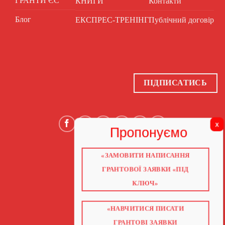
ГРАНТИ ЄС
КНИГИ
Контакти
Блог
ЕКСПРЕС-ТРЕНІНГ
Публічний договір
ПІДПИСАТИСЬ
«ЗАМОВИТИ НАПИСАННЯ
ГОЛОВНА
ПРО НАС
ГРАНТОВОЇ ЗАЯВКИ «ПІД
ГРАНТИ 2026
ГРАНТИ ЄС
КЛЮЧ»
БЛОГ
ПОСЛУГИ
НАВЧАННЯ
«НАВЧИТИСЯ ПИСАТИ
КНИГИ
КОНТАКТИ
ГРАНТОВІ ЗАЯВКИ
ВІДЕО ПРО ГРАНТИ