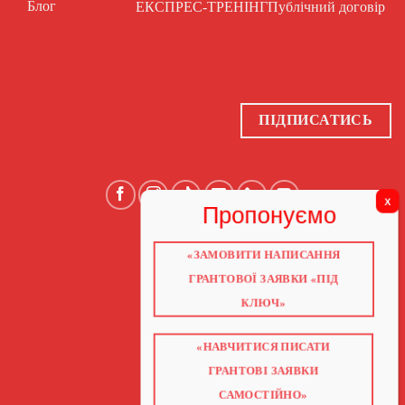
Блог
ЕКСПРЕС-ТРЕНІНГ
Публічний договір
ПІДПИСАТИСЬ
«ЗАМОВИТИ НАПИСАННЯ
ГОЛОВНА
ПРО НАС
ГРАНТОВОЇ ЗАЯВКИ «ПІД
ГРАНТИ 2026
ГРАНТИ ЄС
КЛЮЧ»
БЛОГ
ПОСЛУГИ
НАВЧАННЯ
КНИГИ
«НАВЧИТИСЯ ПИСАТИ
КОНТАКТИ
ВІДЕО ПРО ГРАНТИ
ГРАНТОВІ ЗАЯВКИ
САМОСТІЙНО»