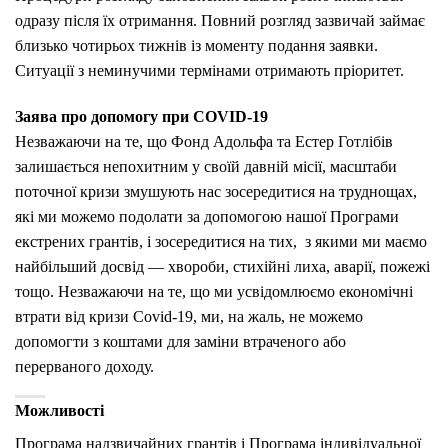
одразу після їх отримання. Повний розгляд зазвичай займає
близько чотирьох тижнів із моменту подання заявки.
Ситуації з неминучими термінами отримають пріоритет.
Заява про допомогу при COVID-19
Незважаючи на те, що Фонд Адольфа та Естер Готлібів
залишається непохитним у своїй давній місії, масштаби
поточної кризи змушують нас зосередитися на труднощах,
які ми можемо подолати за допомогою нашої Програми
екстрених грантів, і зосередитися на тих, з якими ми маємо
найбільший досвід — хвороби, стихійні лиха, аварії, пожежі
тощо. Незважаючи на те, що ми усвідомлюємо економічні
втрати від кризи Covid-19, ми, на жаль, не можемо
допомогти з коштами для заміни втраченого або
перерваного доходу.
Можливості
Програма надзвичайних грантів і Програма індивідуальної