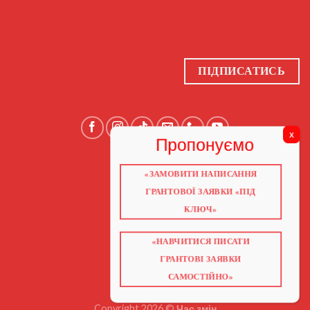
ПІДПИСАТИСЬ
«ЗАМОВИТИ НАПИСАННЯ
ГОЛОВНА
ПРО НАС
ГРАНТОВОЇ ЗАЯВКИ «ПІД
ГРАНТИ 2026
ГРАНТИ ЄС
КЛЮЧ»
БЛОГ
ПОСЛУГИ
НАВЧАННЯ
«НАВЧИТИСЯ ПИСАТИ
КНИГИ
КОНТАКТИ
ГРАНТОВІ ЗАЯВКИ
ВІДЕО ПРО ГРАНТИ
САМОСТІЙНО»
Copyright 2026 ©
Час змін