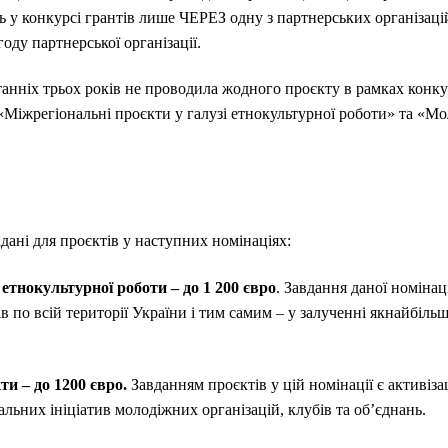
ь у конкурсі грантів лише ЧЕРЕЗ одну з партнерських організац
оду партнерської організації.
анніх трьох років не проводила жодного проєкту в рамках конку
«Міжрегіональні проєкти у галузі етнокультурної роботи» та «Мо
адані для проєктів у наступних номінаціях:
 етнокультурної роботи – до 1 200 євро
. Завдання даної номінац
в по всій території України і тим самим – у залученні якнайбільш
и – до 1200 євро.
Завданням проєктів у цій номінації є активіза
альних ініціатив молодіжних організацій, клубів та об’єднань.