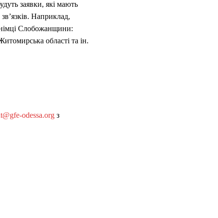
дуть заявки, які мають
 зв’язків. Наприклад,
; німці Слобожанщини:
Житомирська області та ін.
nt@gfe-odessa.org
з