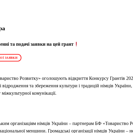
ра
нні та подачі заявки на цей грант
ОЇ ЗАЯВКИ
овариство Розвитку» оголошують відкриття
Конкурсу Грантів 202
і відродження та збереження культури і традицій німців України,
у міжкультурної комунікації.
ьким організаціям німців України – партнерам БФ «Товариство Р
національної меншини. Громадські організації німців України –