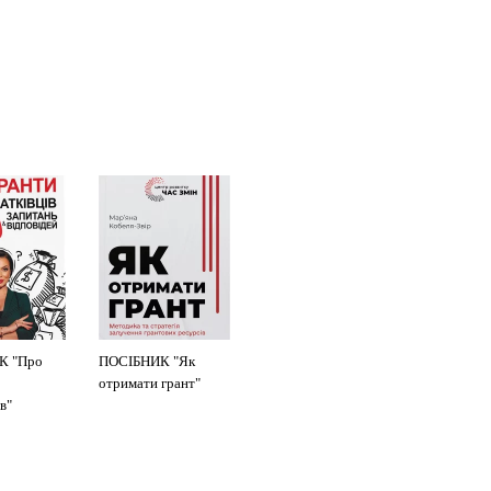
К "Про
ПОСІБНИК "Як
отримати грант"
в"