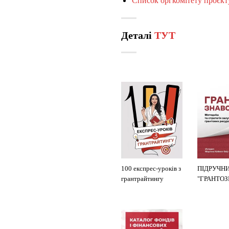
Список оргкомітету проєкт
Деталі
ТУТ
100 експрес-уроків з
ПІДРУЧН
грантрайтингу
"ГРАНТО