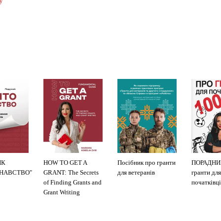
у
ИК
HOW TO GET A
Посібник про гранти
ПОРАДНИ
ЗНАВСТВО"
GRANT: The Secrets
для ветеранів
гранти для
of Finding Grants and
початківці
Grant Writing