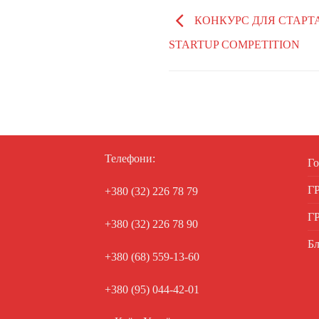
КОНКУРС ДЛЯ СТАРТА
STARTUP COMPETITION
Телефони:
Го
Г
+380 (32) 226 78 79
Г
+380 (32) 226 78 90
Бл
+380 (68) 559-13-60
+380 (95) 044-42-01