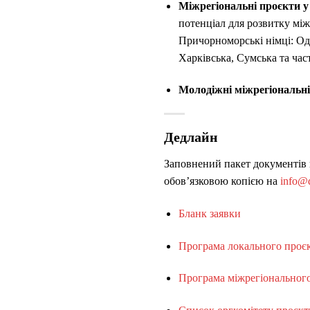
Міжрегіональні проєкти у 
потенціал для розвитку між
Причорноморські німці: Оде
Харківська, Сумська та час
Молодіжні міжрегіональні 
Дедлайн
Заповнений пакет документів 
обов’язковою копією на
info@d
Бланк заявки
Програма локального проє
Програма міжрегіональног