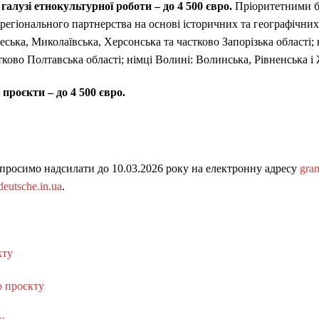
галузі етнокультурної роботи – до 4 500 євро.
Пріоритетними бу
регіонального партнерства на основі історичних та географічних
ська, Миколаївська, Херсонська та частково Запорізька області
тково Полтавська області; німці Волині: Волинська, Рівненська і 
проєкти – до 4 500 євро.
просимо надсилати до 10.03.2026 року на електронну адресу
gra
eutsche.in.ua
.
кту
о проєкту