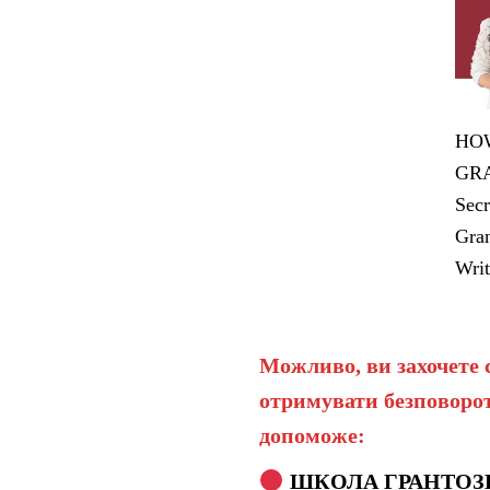
HOW
GRA
Secr
Gran
Writ
Можливо, ви захочете 
отримувати безповорот
допоможе:
ШКОЛА ГРАНТОЗ