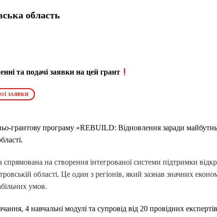
ська область
нні та подачі заявки на цей грант
ОЇ ЗАЯВКИ
тньо-грантову програму «REBUILD: Відновлення заради майбутнь
бласті.
а спрямована на створення інтегрованої системи підтримки відкр
тровській області. Це один з регіонів, який зазнав значних еконо
абільних умов.
чання, 4 навчальні модулі та супровід від 20 провідних експертів