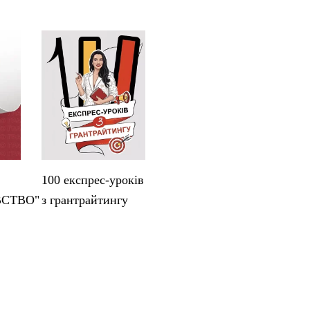
100 експрес-уроків
ВСТВО"
з грантрайтингу