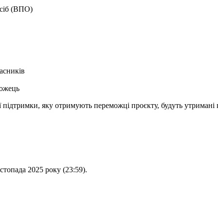
сіб (ВПО)
часників
можець
ї підтримки, яку отримують переможці проєкту, будуть утримані п
стопада 2025 року (23:59).