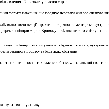
, відновлення або розвитку власної справи.
ний формат навчання, що поєднує переваги живого спілкування 
ії, включаючи лекції, практичні воркшопи, менторські зустрічі та
 підтримки підприємців в Кривому Розі, для живого спілкування,
лекцій, вебінарів та консультацій з будь-якого місця, що дозвол
 безперервність процесу за будь-яких обставин.
ають гранти на розвиток власного бізнесу, а загальний грантови
 планують власну справу