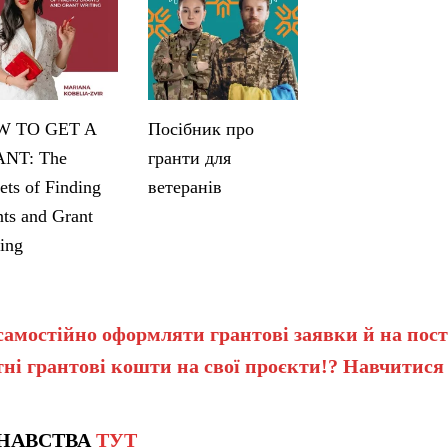
 TO GET A
Посібник про
NT: The
гранти для
ets of Finding
ветеранів
ts and Grant
ing
самостійно оформляти грантові заявки й на пост
ні грантові кошти на свої проєкти!? Навчитися
НАВСТВА
ТУТ