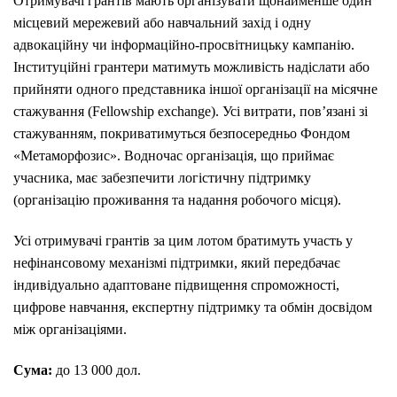
Отримувачі грантів мають організувати щонайменше один
місцевий мережевий або навчальний захід і одну
адвокаційну чи інформаційно-просвітницьку кампанію.
Інституційні грантери матимуть можливість надіслати або
прийняти одного представника іншої організації на місячне
стажування (Fellowship exchange). Усі витрати, пов’язані зі
стажуванням, покриватимуться безпосередньо Фондом
«Метаморфозис». Водночас організація, що приймає
учасника, має забезпечити логістичну підтримку
(організацію проживання та надання робочого місця).
Усі отримувачі грантів за цим лотом братимуть участь у
нефінансовому механізмі підтримки, який передбачає
індивідуально адаптоване підвищення спроможності,
цифрове навчання, експертну підтримку та обмін досвідом
між організаціями.
Сума:
до 13 000 дол.