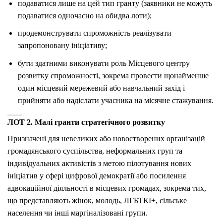
подаватися лише на цей тип гранту (заявники не можуть
подаватися одночасно на обидва лоти);
продемонструвати спроможність реалізувати
запропоновану ініціативу;
бути здатними виконувати роль Місцевого центру
розвитку спроможності, зокрема провести щонайменше
один місцевий мережевий або навчальний захід і
прийняти або надіслати учасника на місячне стажування.
ЛОТ 2. Малі гранти стратегічного розвитку
Призначені для невеликих або новостворених організацій
громадянського суспільства, неформальних груп та
індивідуальних активістів з метою пілотування нових
ініціатив у сфері цифрової демократії або посилення
адвокаційної діяльності в місцевих громадах, зокрема тих,
що представляють жінок, молодь, ЛГБТКІ+, сільське
населення чи інші маргіналізовані групи.