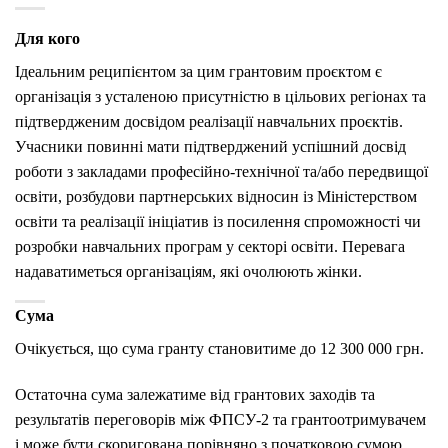
Для кого
Ідеальним реципієнтом за цим грантовим проєктом є
організація з усталеною присутністю в цільових регіонах та
підтвердженим досвідом реалізації навчальних проєктів.
Учасники повинні мати підтверджений успішний досвід
роботи з закладами професійно-технічної та/або передвищої
освіти, розбудови партнерських відносин із Міністерством
освіти та реалізації ініціатив із посилення спроможності чи
розробки навчальних програм у секторі освіти. Перевага
надаватиметься організаціям, які очолюють жінки.
Сума
Очікується, що сума гранту становитиме до 12 300 000 грн.
Остаточна сума залежатиме від грантових заходів та
результатів переговорів між ФПСУ-2 та грантоотримувачем
і може бути скоригована порівняно з початковою сумою