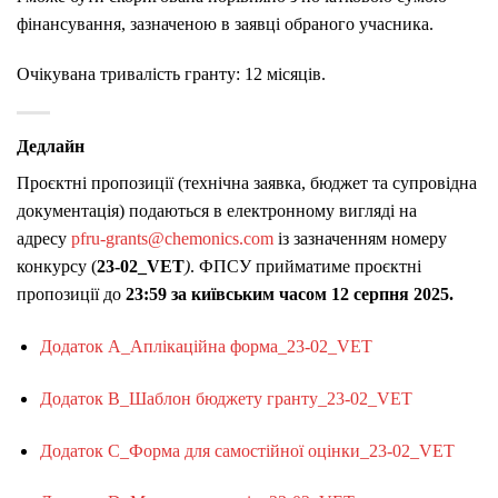
фінансування, зазначеною в заявці обраного учасника.
Очікувана тривалість гранту: 12 місяців.
Дедлайн
Проєктні пропозиції (технічна заявка, бюджет та супровідна
документація) подаються в електронному вигляді на
адресу
pfru-grants@chemonics.com
із зазначенням номеру
конкурсу (
23-02_VET
)
. ФПСУ прийматиме проєктні
пропозиції до
23:59 за київським часом 12 серпня 2025.
Додаток А_Аплікаційна форма_23-02_VET
Додаток B_Шаблон бюджету гранту_23-02_VET
Додаток C_Форма для самостійної оцінки_23-02_VET