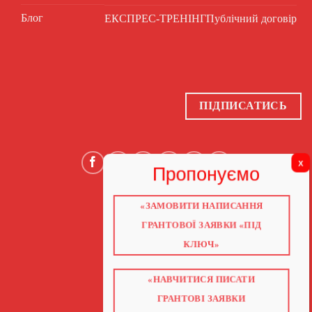
Блог
ЕКСПРЕС-ТРЕНІНГ
Публічний договір
ПІДПИСАТИСЬ
«ЗАМОВИТИ НАПИСАННЯ
ГОЛОВНА
ПРО НАС
ГРАНТОВОЇ ЗАЯВКИ «ПІД
ГРАНТИ 2026
ГРАНТИ ЄС
КЛЮЧ»
БЛОГ
ПОСЛУГИ
НАВЧАННЯ
«НАВЧИТИСЯ ПИСАТИ
КНИГИ
КОНТАКТИ
ГРАНТОВІ ЗАЯВКИ
ВІДЕО ПРО ГРАНТИ