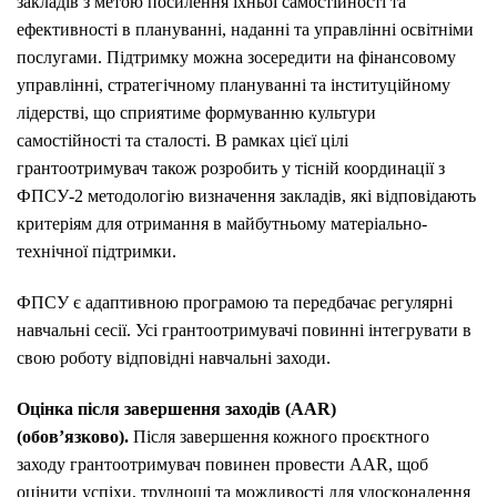
закладів з метою посилення їхньої самостійності та
ефективності в плануванні, наданні та управлінні освітніми
послугами. Підтримку можна зосередити на фінансовому
управлінні, стратегічному плануванні та інституційному
лідерстві, що сприятиме формуванню культури
самостійності та сталості. В рамках цієї цілі
грантоотримувач також розробить у тісній координації з
ФПСУ-2 методологію визначення закладів, які відповідають
критеріям для отримання в майбутньому матеріально-
технічної підтримки.
ФПСУ є адаптивною програмою та передбачає регулярні
навчальні сесії. Усі грантоотримувачі повинні інтегрувати в
свою роботу відповідні навчальні заходи.
Оцінка після завершення заходів (AAR)
(обов’язково).
Після завершення кожного проєктного
заходу грантоотримувач повинен провести AAR, щоб
оцінити успіхи, труднощі та можливості для удосконалення