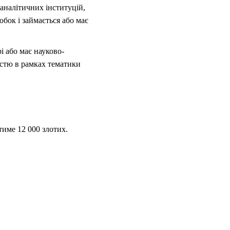
аналітичних інституцій,
бок і займається або має
і або має науково-
істю в рамках тематики
тиме 12 000 злотих.