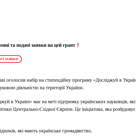
нні та подачі заявки на цей грант
ОЇ ЗАЯВКИ
і оголосив набір на стипендійну програму «Досліджуй в Україн
ауковою діяльністю на території України.
уй в Україні» має на меті підтримку українських науковців, як
політики Центрально-Східної Європи. Це ініціатива, яка розбудову
дників, які мають українське громадянство.