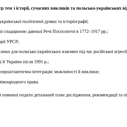
 тем з історії, сучасних викликів та польсько-українських ві
країнської політичної думки та історіографії;
ї зі спадщиною давньої Речі Посполитої в 1772–1917 рр.;
орії УРСР;
лики для польсько-українських взаємин під час російської агресії
 й України після 1991 р.;
 євроатлантична інтеграція: можливості й виклики;
міжнародного права.
ки повинні подати детальний план дослідження, рекомендації та