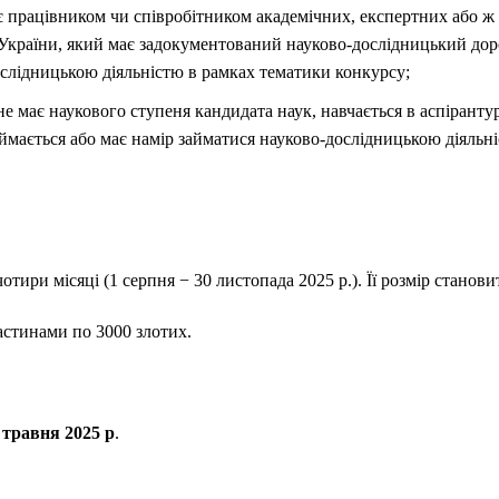
 працівником чи співробітником академічних, експертних або ж 
України, який має задокументований науково-дослідницький доро
ослідницькою діяльністю в рамках тематики конкурсу;
е має наукового ступеня кандидата наук, навчається в аспірантур
ймається або має намір займатися науково-дослідницькою діяльн
тири місяці (1 серпня − 30 листопада 2025 р.). Її розмір станови
стинами по 3000 злотих.
 травня 2025 р
.