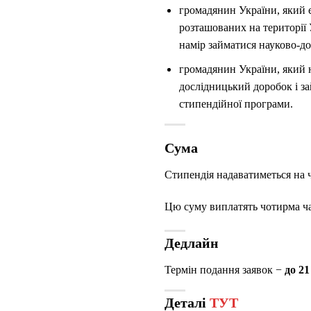
громадянин України, який є
розташованих на території 
намір займатися науково-д
громадянин України, який н
дослідницький доробок i за
стипендійної програми.
Сума
Стипендія надаватиметься на чо
Цю суму виплатять чотирма ча
Дедлайн
Термін подання заявок −
до 21
Деталі
ТУТ