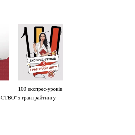
100 експрес-уроків
ВСТВО"
з грантрайтингу