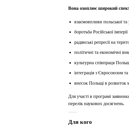
Вона охоплює широкий спектр
взаємовпливи польської та у
боротьба Російської імпері
радянські репресії на терит
політичні та економічні вик
культурна співпраця Польщі
інтеграція з Євросоюзом та
внесок Польщі в розвиток 
Для участі в програмі заявни
перелік наукових досягнень.
Для кого