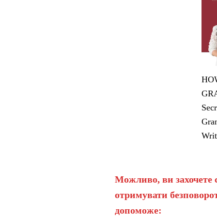
HOW
GRA
Secr
Gran
Writ
Можливо, ви захочете 
отримувати безповорот
допоможе: