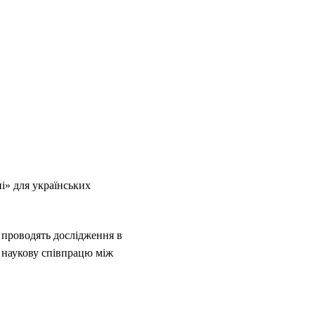
і» для українських
і проводять дослідження в
є наукову співпрацю між