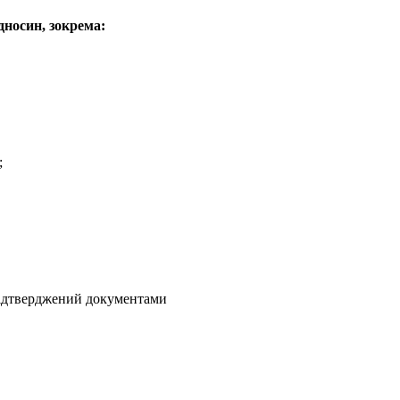
дносин, зокрема:
;
 підтверджений документами