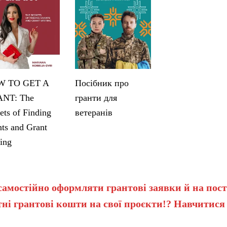
 TO GET A
Посібник про
NT: The
гранти для
ets of Finding
ветеранів
ts and Grant
ing
самостійно оформляти грантові заявки й на пост
ні грантові кошти на свої проєкти!? Навчитися