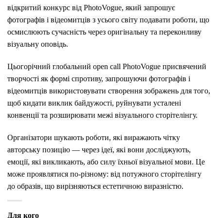
відкритий конкурс від PhotoVogue, який запрошує
фотографів і відеомитців з усього світу подавати роботи, що
осмислюють сучасність через оригінальну та переконливу
візуальну оповідь.
Цьогорічний глобальний open call PhotoVogue присвячений
творчості як формі спротиву, запрошуючи фотографів і
відеомитців використовувати створення зображень для того,
щоб кидати виклик байдужості, руйнувати усталені
конвенції та розширювати межі візуального сторітелінгу.
Організатори шукають роботи, які виражають чітку
авторську позицію — через ідеї, які вони досліджують,
емоції, які викликають, або силу їхньої візуальної мови. Це
може проявлятися по-різному: від потужного сторітелінгу
до образів, що вирізняються естетичною виразністю.
Для кого