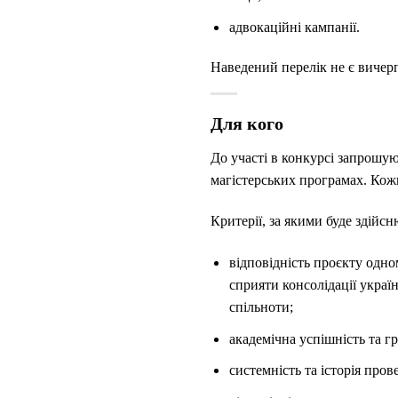
адвокаційні кампанії.
Наведений перелік не є вичер
Для кого
До участі в конкурсі запрошую
магістерських програмах. Кожн
Критерії, за якими буде здійс
відповідність проєкту одном
сприяти консолідації україн
спільноти;
академічна успішність та г
системність та історія про