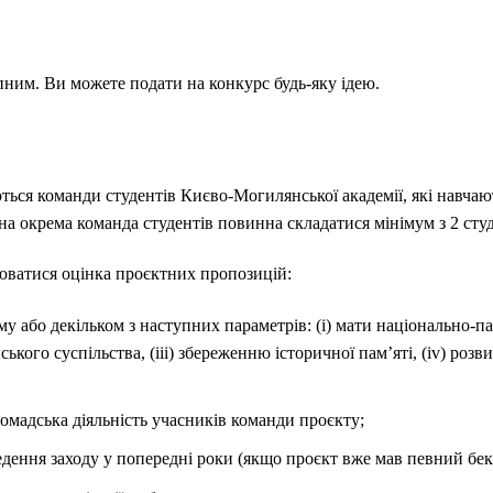
пним. Ви можете подати на конкурс будь-яку ідею.
ться команди студентів Києво-Могилянської академії, які навчаю
а окрема команда студентів повинна складатися мінімум з 2 сту
нюватися оцінка проєктних пропозицій:
у або декільком з наступних параметрів: (і) мати національно-па
ського суспільства, (ііі) збереженню історичної пам’яті, (іv) р
ромадська діяльність учасників команди проєкту;
ведення заходу у попередні роки (якщо проєкт вже мав певний бек