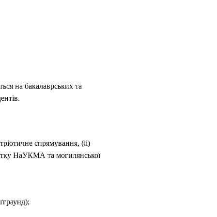
ться на бакалаврських та
дентів.
тріотичне спрямування, (іі)
озвитку НаУКМА та могилянської
ґграунд);