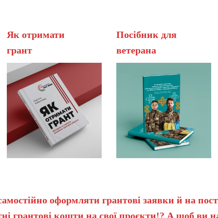
Як отримати
Посібник для
грант
вет
самостійно оформляти грантові заявки й на пост
ні грантові кошти на свої проєкти!? А щоб ви 