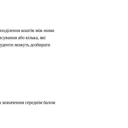
озподілення коштів між ними
сування або кілька, які
студенти можуть дозбирати
з зазначеним середнім балом