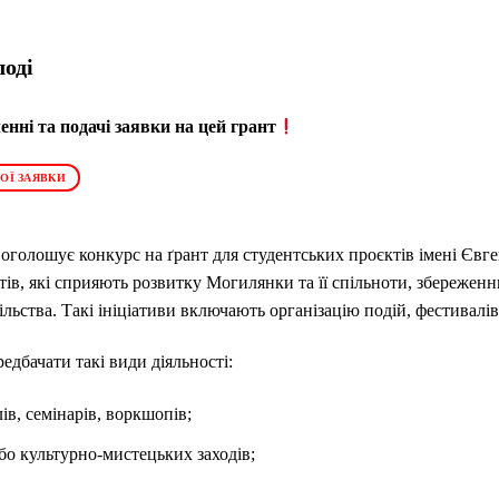
оді
нні та подачі заявки на цей грант
ОЇ ЗАЯВКИ
голошує конкурс на ґрант для студентських проєктів імені Євген
ів, які сприяють розвитку Могилянки та її спільноти, збереженню
ільства. Такі ініціативи включають організацію подій, фестивалів
дбачати такі види діяльності:
ів, семінарів, воркшопів;
або культурно-мистецьких заходів;