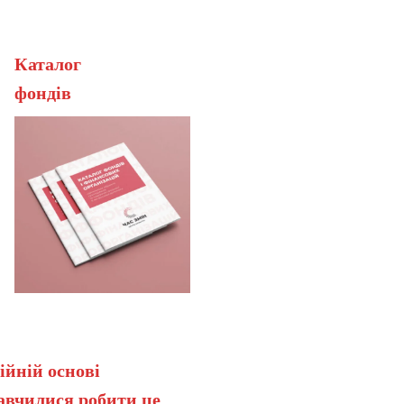
Каталог
ерана
фонді
ійній основі
навчилися робити це