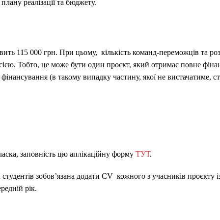
 плану реалізації та бюджету.
вить 115 000 грн. При цьому, кількість команд-переможців та р
ією. Тобто, це може бути один проєкт, який отримає повне фінан
фінансування (в такому випадку частину, якої не вистачатиме, 
ласка, заповність цю аплікаційну форму
ТУТ
.
 студентів зобовʼязана додати CV кожного з учасників проєкту і
редній рік.