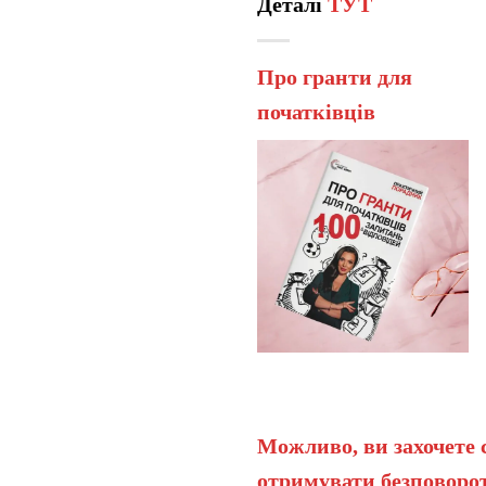
Деталі
ТУТ
Про гранти для
початківців
Можливо, ви захочете 
отримувати безповорот