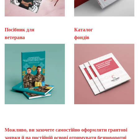
Посібник для
Каталог
ветерана
фон
Можливо, ви захочете самостійно оформляти грантові
заявки й на постійній основі отримувати безповоротні