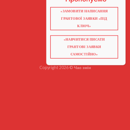
«ЗАМОВИТИ НАПИСАННЯ
ГОЛОВНА
ПРО НАС
ГРАНТОВОЇ ЗАЯВКИ «ПІД
ГРАНТИ 2026
ГРАНТИ ЄС
КЛЮЧ»
БЛОГ
ПОСЛУГИ
НАВЧАННЯ
«НАВЧИТИСЯ ПИСАТИ
КНИГИ
КОНТАКТИ
ГРАНТОВІ ЗАЯВКИ
ВІДЕО ПРО ГРАНТИ
САМОСТІЙНО»
Copyright 2026 ©
Час змін