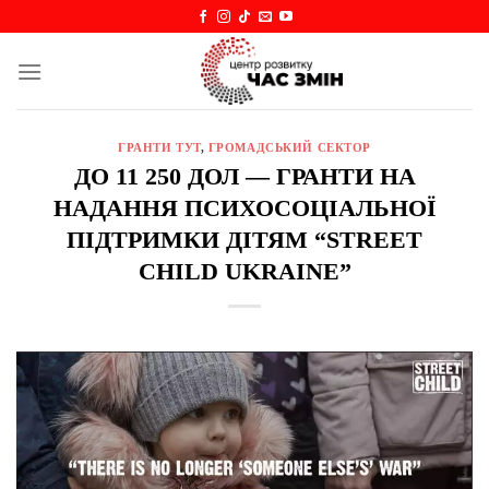
Skip
to
content
ГРАНТИ ТУТ
,
ГРОМАДСЬКИЙ СЕКТОР
ДО 11 250 ДОЛ — ГРАНТИ НА
НАДАННЯ ПСИХОСОЦІАЛЬНОЇ
ПІДТРИМКИ ДІТЯМ “STREET
CHILD UKRAINE”