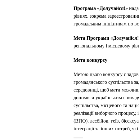
Програма «Долучайся!»
нада
рівнях, зокрема зареєстровани
громадським ініціативам по всі
Мета Програми «Долучайся!
регіональному і місцевому рів
Мета конкурсу
Метою цього конкурсу є задов
громадянського суспільства за
середовищі, щоб мати можливі
допомоги українським громадя
суспільства, місцевого та нац
реалізації виборчого процесу,
(ВПО), лесбійок, геїв, бісекс
інтеграції та інших потреб, як