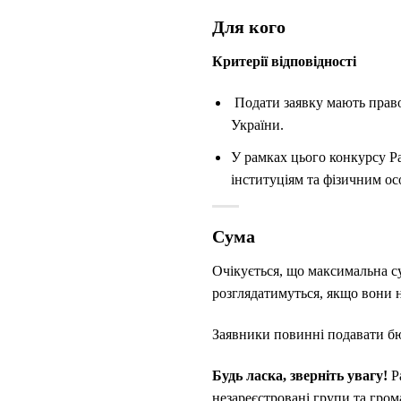
Для кого
Критерії відповідності
Подати заявку мають право 
України.
У рамках цього конкурсу P
інституціям та фізичним ос
Сума
Очікується, що максимальна с
розглядатимуться, якщо вони 
Заявники повинні подавати бю
Будь ласка, зверніть увагу!
Pa
незареєстровані групи та гром