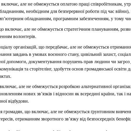
що включає, але не обмежується оплатою праці співробітникам, у
бладнанням, необхідним для безперервної роботи під час війни),
омп’ютерним обладнанням, програмним забезпеченням, у тому чис
що включає, але не обмежується стратегічним плануванням, розви
ченням волонтерів.
ціалу організацій, що передбачає, але не обмежується отриманн
нання завдань в умовах воєнного стану, цивільний захист, соціал
ної допомоги, документування порушень прав людини чи загроз
комунікація та сторітелінг, здобуття основ громадянської освіти 
актах.
ключає, але не обмежується розробкою альтернативної організац
новленням нових зв’язків і відносин як всередині країни, так і н
ної відбудови.
я громадян, що включає, але не обмежується ґрунтовним вивченн
тересів, отриманням зворотного зв’язку від безпосередніх бенефіц