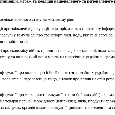
ганізацій, мереж та коаліцій національного та регіонального
наслідки воєнного стану на місцевому рівні.
ії про звільнені від окупації території, а також практичну інфор
ослуг (у тому числі про транспорт, ліки, воду, їжу та енергоносії
 та зайнятості.
 про економіку війни, причини та наслідки земельної, податков
 стану, та вплив, який вони мають на пересічних українців, грома
формації про вплив агресії Росії на життя звичайних українців,
, волонтерів, переселенців тощо, а також про вплив на стан реф
формації про можливості евакуації із зони бойових дій (зокрема 
оділ товарів першої необхідності (наприклад, ліків, продукти ха
та місцевих органів влади в евакуації цивільного населення та с
.