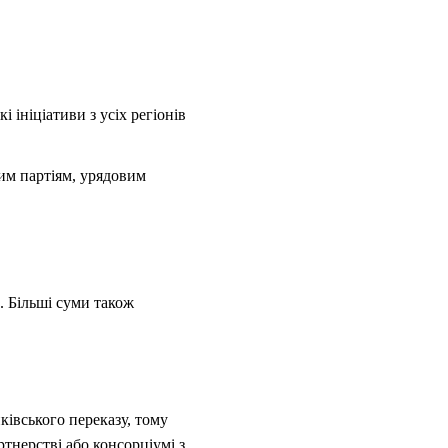
 ініціативи з усіх регіонів
им партіям, урядовим
. Більші суми також
івського переказу, тому
ртнерстві або консорціумі з