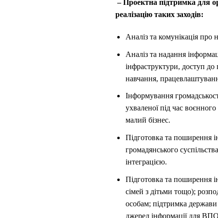
–
Проектна підтримка для ор
реалізацію таких заходів:
Аналіз та комунікація про 
Аналіз та надання інформац
інфраструктури, доступ до п
навчання, працевлаштування
Інформування громадськості
ухваленої під час воєнного
малий бізнес.
Підготовка та поширення ін
громадянського суспільства
інтеграцією.
Підготовка та поширення ін
сімей з дітьми тощо); розп
особам; підтримка держави 
джерел інформації для ВПО