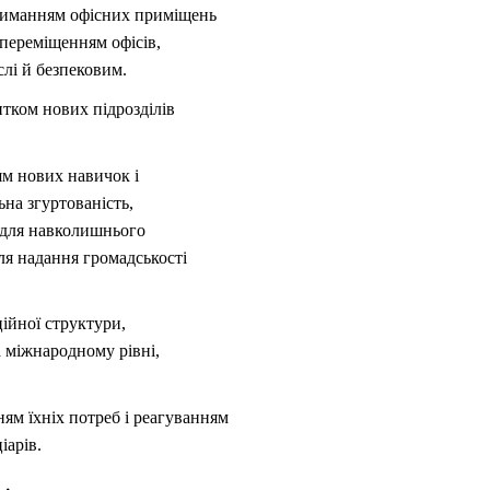
триманням офісних приміщень
 переміщенням офісів,
лі й безпековим.
тком нових підрозділів
ям нових навичок і
ьна згуртованість,
 для навколишнього
для надання громадськості
ійної структури,
а міжнародному рівні,
ям їхніх потреб і реагуванням
іарів.