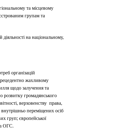
егіональному та місцевому
еєстрованим групам та
й діяльності на національному,
треб організацій
езпрецедентно жахливому
илля щодо залучення та
го розвитку громадянського
вітності, верховенству права,
 , внутрішньо переміщених осіб
вих груп; європейської
та ОГС.