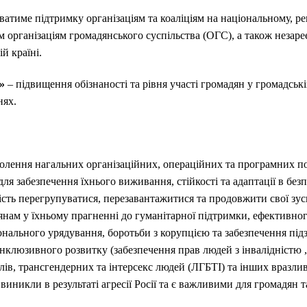
ватиме підтримку організаціям та коаліціям на національному, р
м організаціям громадянського суспільства (ОГС), а також незар
й країні.
»
– підвищення обізнаності та рівня участі громадян у громадські
нях.
олення нагальних організаційних, операційних та програмних по
для забезпечення їхнього виживання, стійкості та адаптації в б
сть перегрупуватися, перезавантажитися та продовжити свої зус
нам у їхньому прагненні до гуманітарної підтримки, ефективно
іонального урядування, боротьби з корупцією та забезпечення підз
 інклюзивного розвитку (забезпечення прав людей з інвалідністю
уалів, трансгендерних та інтерсекс людей (ЛГБТІ) та інших вразли
і виникли в результаті агресії Росії та є важливими для громадян 