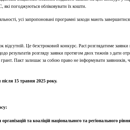
, які погоджуються обліковувати їх кошти.
яльності, усі запропоновані програмні заходи мають завершитися 
к відсутній. Це безстроковий конкурс. Pact розглядатиме заявки 
одо результатів розгляду заявки протягом двох тижнів з дати о
 грант. Пакт залишає за собою право не інформувати заявників, 
 після 15 травня 2025 року.
рсу:
ля
організацій та коаліцій національного та регіонального рівн