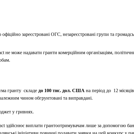
офіційно зареєстровані ОГС, незареєстровані групи та громадські
act не може надавати гранти комерційним організаціям, політичн
обам.
ума гранту складе
до 100 тис. дол
.
США
на період до 12 місяців
належним чином обгрунтовані та виправдані.
джет у гривнях.
ct здійснює виплати грантоотримувачам лише за допомогою банк
адянські ініціативи повинні подавати заявки на цей конкурс у па