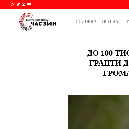
Skip
to
content
ГОЛОВНА
ПРО НАС
Г
ДО 100 Т
ГРАНТИ 
ГРОМА