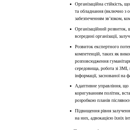
Організаційна стійкість, 
та обладнання (включно з о
забезпеченням зв’язком, к
Організаційний розвиток, 
всередині організації, залу
Розвиток експертного потен
компетенцій, таких як вико
розповсюдження гуманітар
середовища, робота зі ЗМІ, 
інформації, заснованої на ф
Адаптивне управління, що в
коригуванням політик, вста
розробкою планів післявоєн
Підвищення рівня залученн
на них, адвокацією їхніх ін