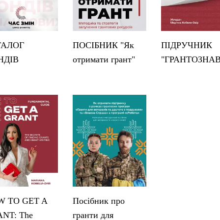
ТАЛОГ
ПОСІБНИК "Як
ПІДРУЧНИК
НДІВ
отримати грант"
"ГРАНТОЗНА
 TO GET A
Посібник про
NT: The
гранти для