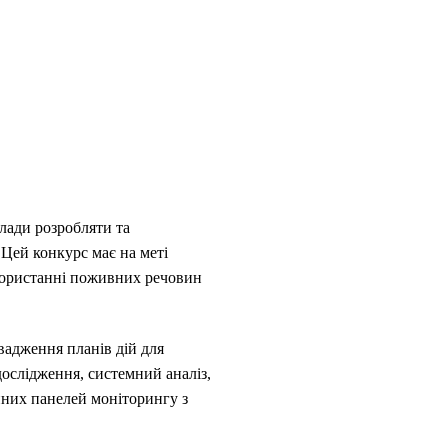
лади розробляти та
Цей конкурс має на меті
користанні поживних речовин
вадження планів дій для
дослідження, системний аналіз,
йних панелей моніторингу з