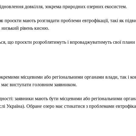
ідновлення довкілля, зокрема природних озерних екосистем.
и:
проєкти мають розглядати проблеми евтрофікації, такі як під
і низький рівень кисню.
ься, що проєкти розроблятимуть і впроваджуватимуть свої плани
окремими місцевими або регіональними органами влади, так і ко
 має виступати головним заявником.
дності: заявники мають бути місцевими або регіональними орган
лі Україна). Обране озеро має стикатися з проблемами евтрофіка