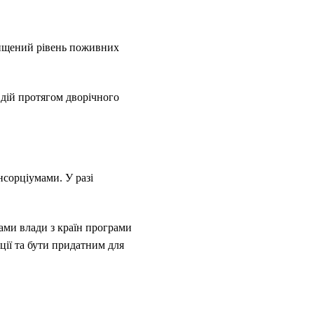
вищений рівень поживних
 дій протягом дворічного
нсорціумами. У разі
ами влади з країн програми
ції та бути придатним для