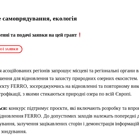
 самоврядування, екологія
нні та подачі заявки на цей грант
ОЇ ЗАЯВКИ
асоційованих регіонів запрошує місцеві та регіональні органи в
шення для відновлення та захисту природних озерних екосистем. 
оєкту FERRO, зосереджуючись на відновленні та повторному ви
рофікації, з якими стикаються природні озера по всій Європі.
ься:
конкурс підтримує проєкти, які включають розробку та впро
 відновлення FERRO. До допустимих заходів належать попередні 
ування, залучення зацікавлених сторін і демонстрація інформаці
 зондування.