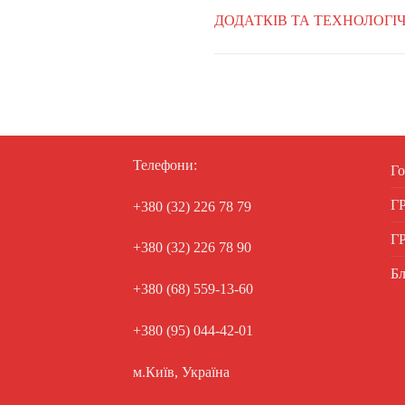
ДОДАТКІВ ТА ТЕХНОЛОГІЧН
Телефони:
Го
Г
+380 (32) 226 78 79
Г
+380 (32) 226 78 90
Бл
+380 (68) 559-13-60
+380 (95) 044-42-01
м.Київ, Україна