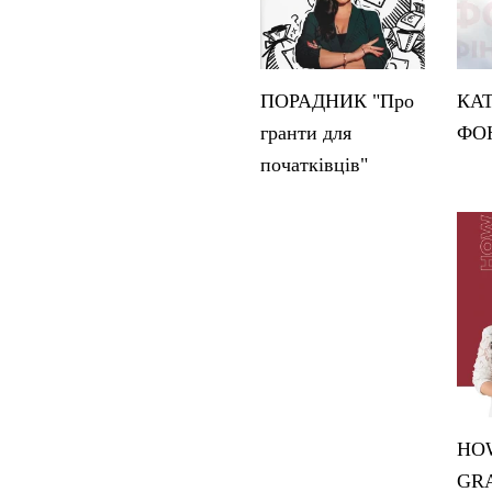
ПОРАДНИК "Про
КА
гранти для
ФО
початківців"
HOW
GRA