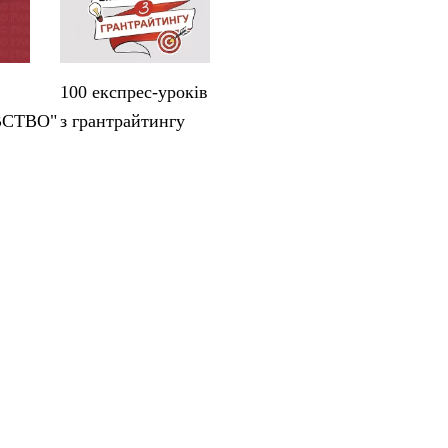
100 експрес-уроків
ВСТВО"
з грантрайтингу