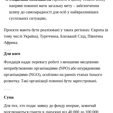
напрямі повинні мати загальну мету – забезпечення
шляху до самозарадності для осіб у найвразливіших
суспільних ситуаціях.
Проєкти мають бути реалізовані у таких регіонах:
Європа (в
тому числі Україна),
Туреччина,
Близький Схід,
Північна
Африка.
Для кого
Фундація надає перевагу роботі з меншими місцевими
неприбутковими організаціями (NPO) або неурядовими
організаціями (NGO), особливо на ранніх етапах їхнього
розвитку. Такі організації повинні бути зареєстровані.
Сума
Для тих, хто подає заявку до фонду вперше, зазвичай
розглядаються гранти в діапазоні від 40 000 до 100 000