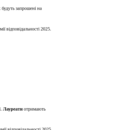
х будуть запрошені на
емії відповідальності 2025.
ї.
Лауреати
отримають
мії відповідальності 2025