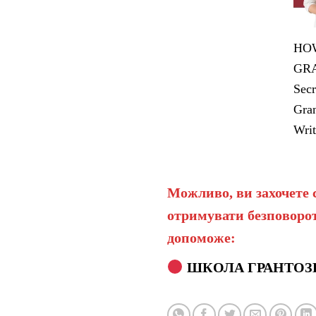
HOW
GRA
Secr
Gran
Writ
Можливо, ви захочете 
отримувати безповорот
допоможе:
ШКОЛА ГРАНТОЗ