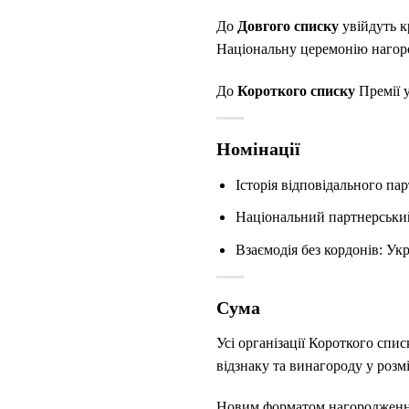
До
Довгого списку
увійдуть к
Національну церемонію нагоро
До
Короткого списку
Премії у
Номінації
Історія відповідального па
Національний партнерськи
Взаємодія без кордонів: Укр
Сума
Усі організації Короткого спи
відзнаку та винагороду у розмі
Новим форматом нагородження