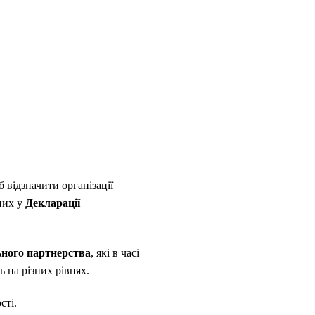
 відзначити організації
ених у
Декларації
льного партнерства
, які в часі
 на різних рівнях.
сті.