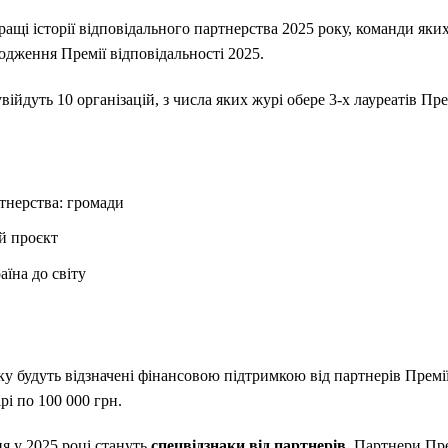
ращі історії відповідального партнерства 2025 року, команди яки
дження Премії відповідальності 2025.
війдуть 10 організацій, з числа яких журі обере 3-х лауреатів Пр
ртнерства: громади
й проєкт
аїна до світу
ску будуть відзначені фінансовою підтримкою від партнерів Премі
рі по 100 000 грн.
 у 2025 році стануть
спецвідзнаки від партнерів
. Партнери Пре