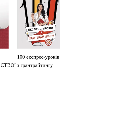
100 експрес-уроків
ВСТВО"
з грантрайтингу