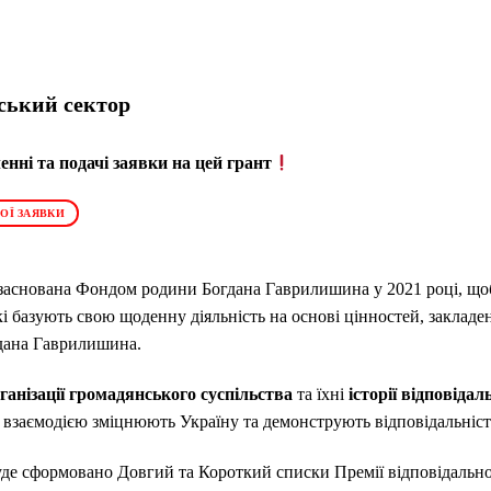
ський сектор
нні та подачі заявки на цей грант
ОЇ ЗАЯВКИ
 заснована Фондом родини Богдана Гаврилишина у 2021 році, щоб
кі базують свою щоденну діяльність на основі цінностей, заклад
дана Гаврилишина.
ганізації громадянського суспільства
та їхні
історії відповіда
взаємодією зміцнюють Україну та демонструють відповідальність
уде сформовано Довгий та Короткий списки Премії відповідально