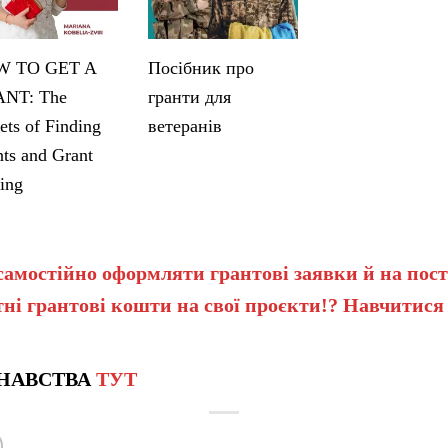
 TO GET A
Посібник про
NT: The
гранти для
ets of Finding
ветеранів
ts and Grant
ing
самостійно оформляти грантові заявки й на пост
ні грантові кошти на свої проєкти!? Навчитися
НАВСТВА
ТУТ