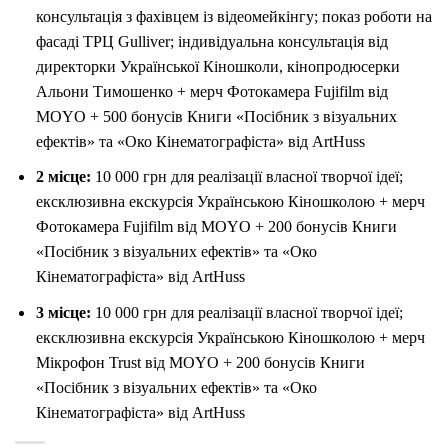
консультація з фахівцем із відеомейкінгу; показ роботи на
фасаді ТРЦ Gulliver; індивідуальна консультація від
директорки Української Кіношколи, кінопродюсерки
Альони Тимошенко + мерч Фотокамера Fujifilm від
MOYO + 500 бонусів Книги «Посібник з візуальних
ефектів» та «Око Кінематографіста» від ArtHuss
2 місце:
10 000 грн для реалізації власної творчої ідеї;
ексклюзивна екскурсія Українською Кіношколою + мерч
Фотокамера Fujifilm від MOYO + 200 бонусів Книги
«Посібник з візуальних ефектів» та «Око
Кінематографіста» від ArtHuss
3 місце:
10 000 грн для реалізації власної творчої ідеї;
ексклюзивна екскурсія Українською Кіношколою + мерч
Мікрофон Trust від MOYO + 200 бонусів Книги
«Посібник з візуальних ефектів» та «Око
Кінематографіста» від ArtHuss