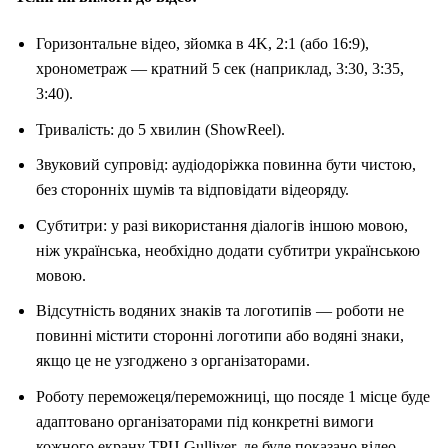
Горизонтальне відео, зйомка в 4K, 2:1 (або 16:9),
хронометраж — кратний 5 сек (наприклад, 3:30, 3:35,
3:40).
Тривалість: до 5 хвилин (ShowReel).
Звуковий супровід: аудіодоріжка повинна бути чистою,
без сторонніх шумів та відповідати відеоряду.
Субтитри: у разі використання діалогів іншою мовою,
ніж українська, необхідно додати субтитри українською
мовою.
Відсутність водяних знаків та логотипів — роботи не
повинні містити сторонні логотипи або водяні знаки,
якщо це не узгоджено з організаторами.
Роботу переможеця/переможниці, що посяде 1 місце буде
адаптовано організаторами під конкретні вимоги
кожного екрану ТРЦ Gulliver, де буде показано відео.