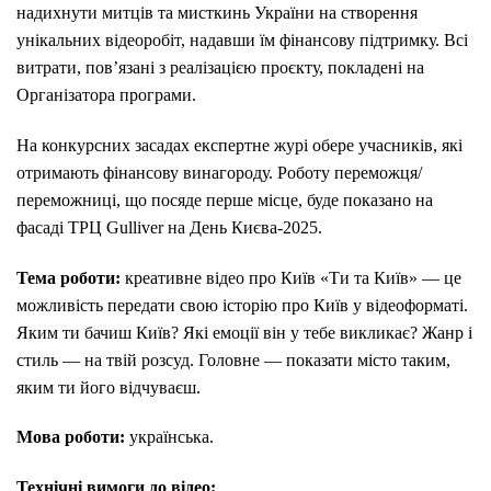
надихнути митців та мисткинь України на створення
унікальних відеоробіт, надавши їм фінансову підтримку. Всі
витрати, повʼязані з реалізацією проєкту, покладені на
Організатора програми.
На конкурсних засадах експертне журі обере учасників, які
отримають фінансову винагороду. Роботу переможця/
переможниці, що посяде перше місце, буде показано на
фасаді ТРЦ Gulliver на День Києва-2025.
Тема роботи:
креативне відео про Київ «Ти та Київ» — це
можливість передати свою історію про Київ у відеоформаті.
Яким ти бачиш Київ? Які емоції він у тебе викликає? Жанр і
стиль — на твій розсуд. Головне — показати місто таким,
яким ти його відчуваєш.
Мова роботи:
українська.
Технічні вимоги до відео: