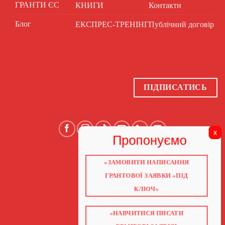
ГРАНТИ ЄС
КНИГИ
Контакти
Блог
ЕКСПРЕС-ТРЕНІНГ
Публічний договір
ПІДПИСАТИСЬ
«ЗАМОВИТИ НАПИСАННЯ
ГОЛОВНА
ПРО НАС
ГРАНТОВОЇ ЗАЯВКИ «ПІД
ГРАНТИ 2026
ГРАНТИ ЄС
КЛЮЧ»
БЛОГ
ПОСЛУГИ
НАВЧАННЯ
КНИГИ
«НАВЧИТИСЯ ПИСАТИ
КОНТАКТИ