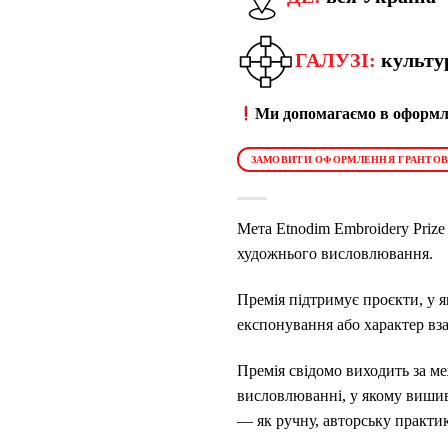
ГАЛУЗІ:
культу
Ми допомагаємо в оформле
ЗАМОВИТИ ОФОРМЛЕННЯ ГРАНТОВ
Мета Etnodim Embroidery Priz
художнього висловлювання.
Премія підтримує проєкти, у я
експонування або характер вза
Премія свідомо виходить за ме
висловлюванні, у якому вишив
— як ручну, авторську практику