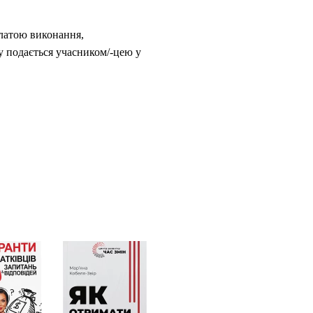
платою виконання,
у подається учасником/-цею у