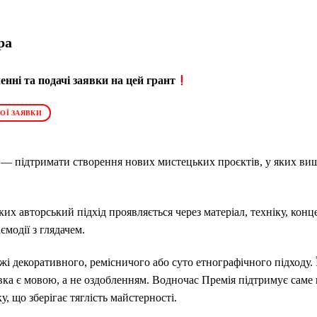
ра
нні та подачі заявки на цей грант
ОЇ ЗАЯВКИ
e — підтримати створення нових мистецьких проєктів, у яких ви
ких авторський підхід проявляється через матеріал, техніку, конц
ємодії з глядачем.
жі декоративного, ремісничого або суто етнографічного підходу.
ка є мовою, а не оздобленням. Водночас Премія підтримує сам
, що зберігає тяглість майстерності.