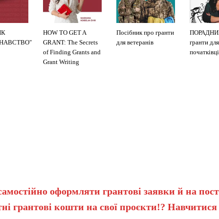
ИК
HOW TO GET A
Посібник про гранти
ПОРАДНИ
ЗНАВСТВО"
GRANT: The Secrets
для ветеранів
гранти для
of Finding Grants and
початківці
Grant Writing
самостійно оформляти грантові заявки й на пост
ні грантові кошти на свої проєкти!? Навчитися