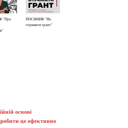
К "Про
ПОСІБНИК "Як
отримати грант"
в"
ійній основі
 робити це ефективно