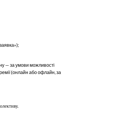
заявка»);
ону — за умови можливості
ремії (онлайн або офлайн, за
олективу.