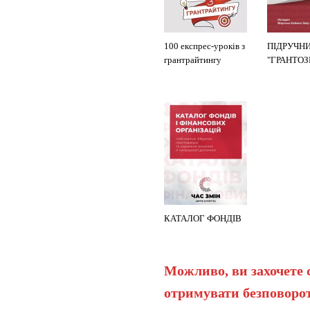
100 експрес-уроків з
ПІДРУЧН
грантрайтингу
"ГРАНТО
КАТАЛОГ ФОНДІВ
Можливо, ви захочете 
отримувати безповорот