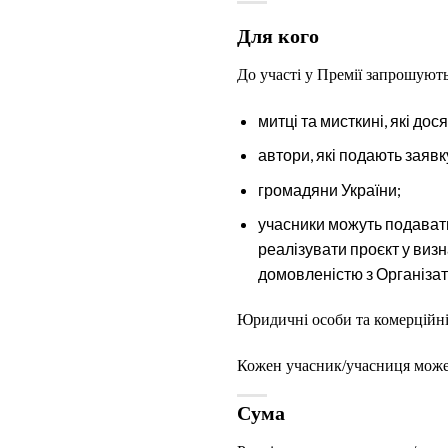
Для кого
До участі у Премії запрошують
митці та мисткині, які до
автори, які подають заявк
громадяни України;
учасники можуть подавати 
реалізувати проєкт у визн
домовленістю з Організат
Юридичні особи та комерційні 
Кожен учасник/учасниця може 
Сума