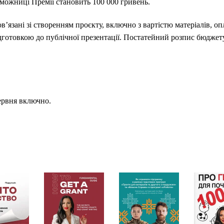
можниці Премії становить 100 000 гривень.
ов’язані зі створенням проєкту, включно з вартістю матеріалів, о
готовкою до публічної презентації. Постатейний розпис бюджет
ервня включно.