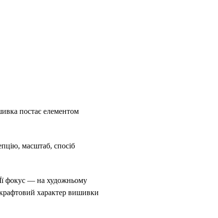
шивка постає елементом
епцію, масштаб, спосіб
 Її фокус — на художньому
е крафтовий характер вишивки