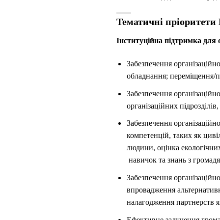
Тематичні пріоритети
Інституційна підтримка для о
Забезпечення організаційно
обладнання; переміщення/пер
Забезпечення організаційн
організаційних підрозділів,
Забезпечення організаційн
компетенцій, таких як циві
людини, оцінка екологічних
навичок та знань з громадя
Забезпечення організаційно
впровадження альтернативн
налагодження партнерств як
Ефективне залучення громад