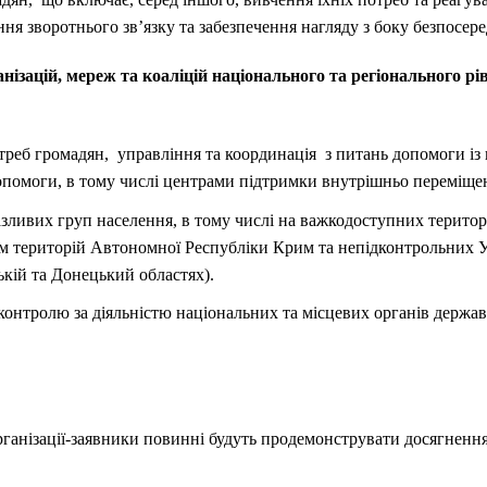
ня зворотнього зв’язку та забезпечення нагляду з боку безпосере
нізацій, мереж та коаліцій національного та регіонального р
треб громадян, управління та координація з питань допомоги із
омоги, в тому числі центрами підтримки внутрішньо переміщен
азливих груп населення, в тому числі на важкодоступних територ
ім територій Автономної Республіки Крим та непідконтрольних Ук
кій та Донецький областях).
 контролю за діяльністю національних та місцевих органів держ
організації-заявники повинні будуть продемонструвати досягнення