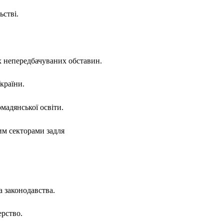
стві.
их непередбачуваних обставин.
країни.
омадянської освіти.
м секторами задля
 законодавства.
ерство.