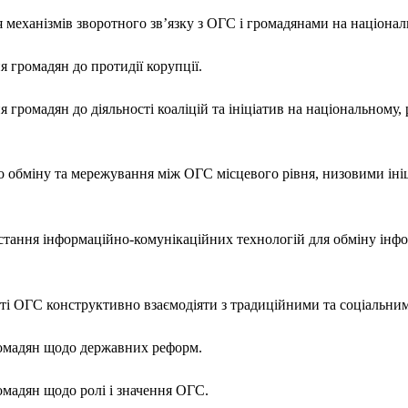
механізмів зворотного зв’язку з ОГС і громадянами на націонал
 громадян до протидії корупції.
 громадян до діяльності коаліцій та ініціатив на національному,
о обміну та мережування між ОГС місцевого рівня, низовими іні
истання інформаційно-комунікаційних технологій для обміну інф
сті ОГС конструктивно взаємодіяти з традиційними та соціальним
ромадян щодо державних реформ.
омадян щодо ролі і значення ОГС.