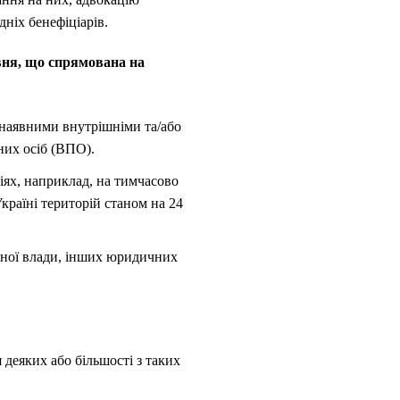
дніх бенефіціарів.
івня, що спрямована на
 наявними внутрішніми та/або
их осіб (ВПО).
іях, наприклад, на тимчасово
раїні територій станом на 24
авної влади, інших юридичних
 деяких або більшості з таких