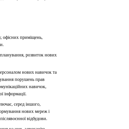
у, офісних приміщень,
и.
 планування, розвиток нових
персоналом нових навичок та
нтування порушень прав
комунікаційних навичок,
ї інформації.
лючає, серед іншого,
формування нових мереж і
 післявоєнної відбудови.
ання на них, адвокацію