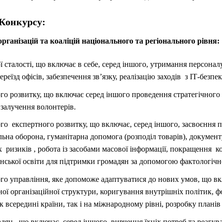
 Конкурсу:
рганізацій та коаліцій національного та регіонального рівня:
ї сталості, що включає в себе, серед іншого, утримання персонал
еїзд офісів, забезпечення зв’язку, реалізацію заходів з ІТ-безпек
ого розвитку, що включає серед іншого проведення стратегічного
 залучення волонтерів.
ого експертного розвитку, що включає, серед іншого, засвоєння 
льна оборона, гуманітарна допомога (розподіл товарів), докуме
 ризиків , робота із засобами масової інформації, покращення 
нської освіти для підтримки громадян за допомогою фактологічно
го управління, яке допоможе адаптуватися до нових умов, що вк
ої організаційної структури, коригування внутрішніх політик, 
 всередині країни, так і на міжнародному рівні, розробку планів
ян, що включає, серед іншого, вивчення їхніх потреб та реагув