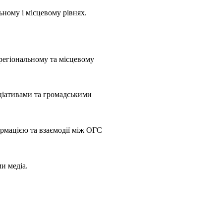
ьному і місцевому рівнях.
 регіональному та місцевому
ціативами та громадськими
ормацією та взаємодії між ОГС
и медіа.