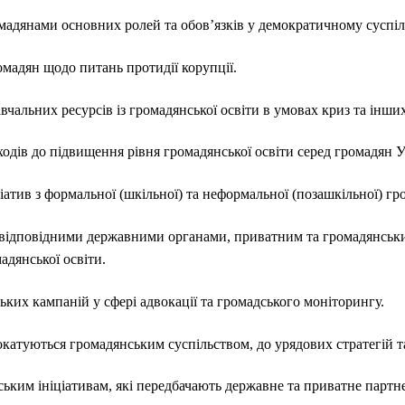
адянами основних ролей та обов’язків у демократичному суспіль
мадян щодо питань протидії корупції.
вчальних ресурсів із громадянської освіти в умовах криз та інш
одів до підвищення рівня громадянської освіти серед громадян У
ціатив з формальної (шкільної) та неформальної (позашкільної) гр
відповідними державними органами, приватним та громадянськи
адянської освіти.
ких кампаній у сфері адвокації та громадського моніторингу.
катуються громадянським суспільством, до урядових стратегій та
ьким ініціативам, які передбачають державне та приватне партн