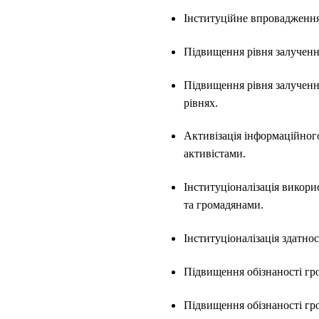
Інституційне впровадження 
Підвищення рівня залучення
Підвищення рівня залучення
рівнях.
Активізація інформаційног
активістами.
Інституціоналізація викор
та громадянами.
Інституціоналізація здатно
Підвищення обізнаності г
Підвищення обізнаності гр