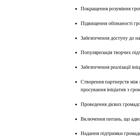
Покращення розуміння гром
Підвищення обізнаності гро
Забезпечення доступу до на
Популяризація творчих підх
Забезпечення реалізації іні
Створення партнерств між 
просування ініціатив з гром
Проведення дієвих громадсь
Включення питань, що адво
Надання підтримки громадс